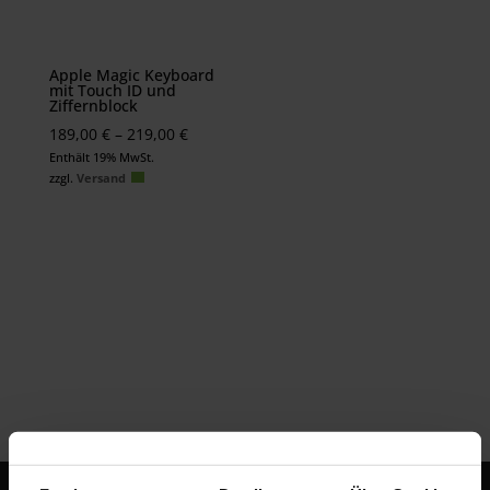
Apple Magic Keyboard
mit Touch ID und
Ziffernblock
Preisspanne:
189,00
€
–
219,00
€
189,00 €
Enthält 19% MwSt.
zzgl.
Versand
bis
219,00 €