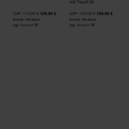
mit Touch ID
Ursprünglicher
Aktueller
Ursprünglicher
Aktuelle
UVP:
119,00
€
109,00
€
UVP:
169,00
€
159,00
€
Preis
Preis
Preis
Preis
Enthält 19% MwSt.
Enthält 19% MwSt.
zzgl.
Versand
zzgl.
Versand
war:
ist:
war:
ist:
119,00 €
109,00 €.
169,00 €
159,00 €