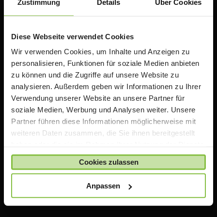
Zustimmung
Details
Über Cookies
Diese Webseite verwendet Cookies
Wir verwenden Cookies, um Inhalte und Anzeigen zu
personalisieren, Funktionen für soziale Medien anbieten
zu können und die Zugriffe auf unsere Website zu
analysieren. Außerdem geben wir Informationen zu Ihrer
ACS Group GmbH
Verwendung unserer Website an unsere Partner für
Otto-Hahn-Str. 38a
soziale Medien, Werbung und Analysen weiter. Unsere
85521 Ottobrunn / Riemerling
Partner führen diese Informationen möglicherweise mit
Deutschland
weiteren Daten zusammen, die Sie ihnen bereitgestellt
e:
teacherstore@acsgroup.de
haben oder die sie im Rahmen Ihrer Nutzung der Dienste
t: +49 (0)89 1893130-10
gesammelt haben.
Cookies zulassen
f: +49 (0)89 1893130-30
Anpassen
Über uns