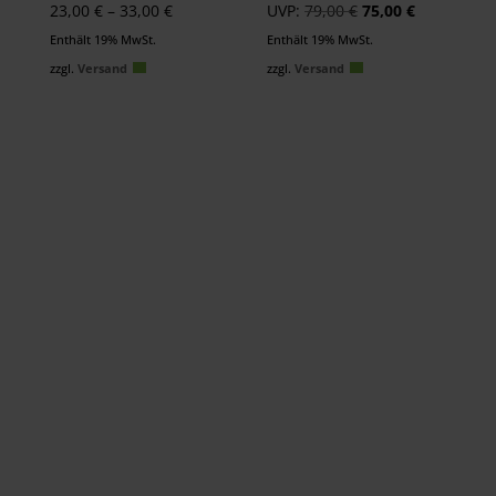
Preisspanne:
Ursprünglicher
Aktueller
23,00
€
–
33,00
€
UVP:
79,00
€
75,00
€
23,00 €
Preis
Preis
Enthält 19% MwSt.
Enthält 19% MwSt.
bis
war:
ist:
zzgl.
Versand
zzgl.
Versand
33,00 €
79,00 €
75,00 €.