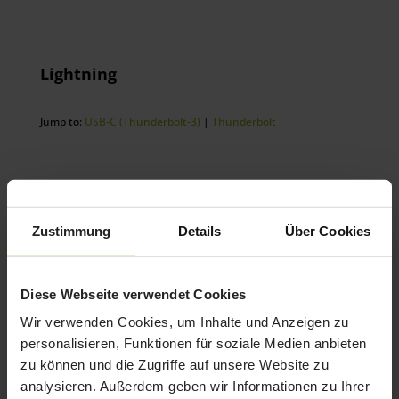
Lightning
Jump to:
USB-C (Thunderbolt-3)
|
Thunderbolt
Zustimmung
Details
Über Cookies
Diese Webseite verwendet Cookies
Wir verwenden Cookies, um Inhalte und Anzeigen zu
Apple Lightning auf
Apple Lightning auf
personalisieren, Funktionen für soziale Medien anbieten
USB 3 Kamera-Adapter
USB Kabel
zu können und die Zugriffe auf unsere Website zu
analysieren. Außerdem geben wir Informationen zu Ihrer
Ursprünglicher
Aktueller
Preisspanne:
UVP:
45,00
€
42,00
€
23,00
€
–
33,00
€