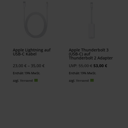
Apple Lightning auf
Apple Thunderbolt 3
USB-C Kabel
(USB‑C) auf
Thunderbolt 2 Adapter
Preisspanne:
Ursprünglicher
Aktueller
23,00
€
–
35,00
€
UVP:
55,00
€
53,00
€
23,00 €
Preis
Preis
Enthält 19% MwSt.
Enthält 19% MwSt.
bis
war:
ist:
zzgl.
Versand
zzgl.
Versand
35,00 €
55,00 €
53,00 €.