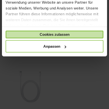
Verwendung unserer Website an unsere Partner für
Preis
Preis
23,00 €
Enthält 19% MwSt.
Enthält 19% MwSt.
soziale Medien, Werbung und Analysen weiter. Unsere
war:
ist:
bis
zzgl.
Versand
zzgl.
Versand
Partner führen diese Informationen möglicherweise mit
45,00 €
42,00 €.
33,00 €
weiteren Daten zusammen, die Sie ihnen bereitgestellt
haben oder die sie im Rahmen Ihrer Nutzung der Dienste
gesammelt haben.
Cookies zulassen
Anpassen