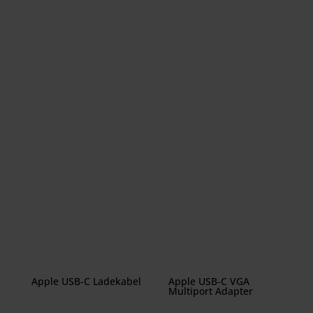
25,00 €
23,00 €.
79,00 €
75,00 €.
Apple USB-C Ladekabel
Apple USB-C VGA
Multiport Adapter