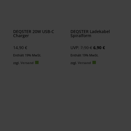
DEQSTER 20W USB-C
DEQSTER Ladekabel
Charger
Spiralform
Ursprünglicher
Aktueller
14,90
€
UVP:
7,90
€
6,90
€
Preis
Preis
Enthält 19% MwSt.
Enthält 19% MwSt.
war:
ist:
zzgl.
Versand
zzgl.
Versand
7,90 €
6,90 €.