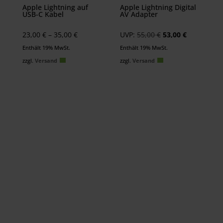
Apple Lightning auf
Apple Lightning Digital
USB-C Kabel
AV Adapter
Preisspanne:
Ursprünglicher
Aktueller
23,00
€
–
35,00
€
UVP:
55,00
€
53,00
€
23,00 €
Preis
Preis
Enthält 19% MwSt.
Enthält 19% MwSt.
bis
war:
ist:
zzgl.
Versand
zzgl.
Versand
35,00 €
55,00 €
53,00 €.