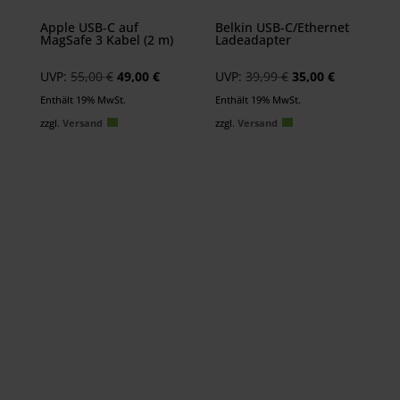
Apple USB‑C auf
Belkin USB-C/Ethernet
MagSafe 3 Kabel (2 m)
Ladeadapter
Ursprünglicher
Aktueller
Ursprünglicher
Aktueller
UVP:
55,00
€
49,00
€
UVP:
39,99
€
35,00
€
Preis
Preis
Preis
Preis
Enthält 19% MwSt.
Enthält 19% MwSt.
war:
ist:
war:
ist:
zzgl.
Versand
zzgl.
Versand
55,00 €
49,00 €.
39,99 €
35,00 €.