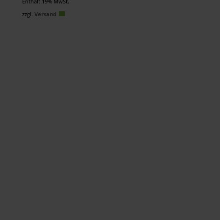
Preis
Preis
Enthält 19% MwSt.
war:
ist:
zzgl.
Versand
55,00 €
53,00 €.