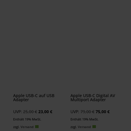
Apple USB-C auf USB
Apple USB-C Digital AV
Adapter
Multiport Adapter
Ursprünglicher
Aktueller
Ursprünglicher
Aktueller
UVP:
25,00
€
23,00
€
UVP:
79,00
€
75,00
€
Preis
Preis
Preis
Preis
Enthält 19% MwSt.
Enthält 19% MwSt.
war:
ist:
war:
ist:
zzgl.
Versand
zzgl.
Versand