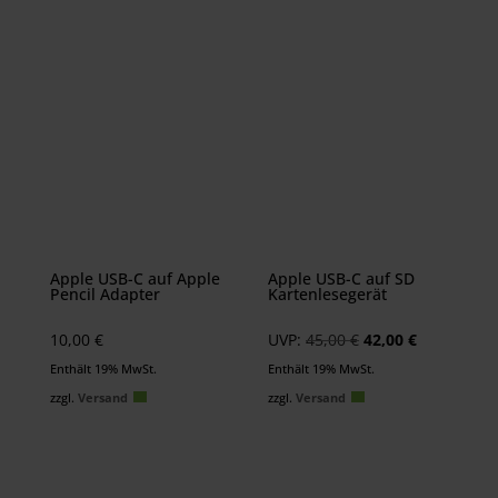
Apple USB-C auf Apple
Apple USB-C auf SD
Pencil Adapter
Kartenlesegerät
Ursprünglicher
Aktueller
10,00
€
UVP:
45,00
€
42,00
€
Preis
Preis
Enthält 19% MwSt.
Enthält 19% MwSt.
war:
ist:
zzgl.
Versand
zzgl.
Versand
45,00 €
42,00 €.