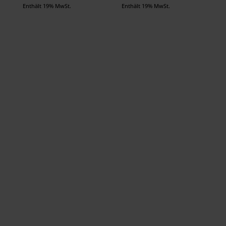
49,90 €
99,90 €
Enthält 19% MwSt.
Enthält 19% MwSt.
bis
bis
169,90 €
239,90 €