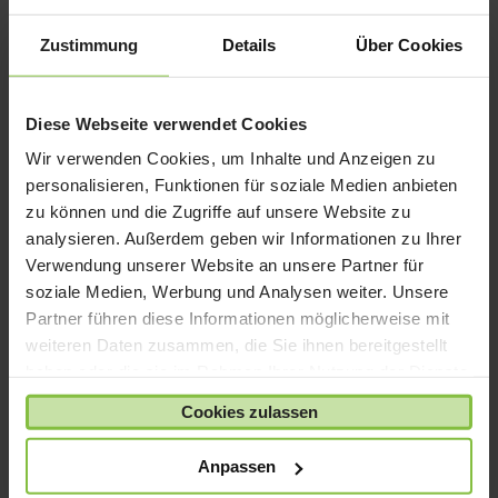
Zustimmung
Details
Über Cookies
Diese Webseite verwendet Cookies
Wir verwenden Cookies, um Inhalte und Anzeigen zu
personalisieren, Funktionen für soziale Medien anbieten
zu können und die Zugriffe auf unsere Website zu
analysieren. Außerdem geben wir Informationen zu Ihrer
Verwendung unserer Website an unsere Partner für
soziale Medien, Werbung und Analysen weiter. Unsere
Partner führen diese Informationen möglicherweise mit
Displex Tablet
Displex Bundle Tablet
weiteren Daten zusammen, die Sie ihnen bereitgestellt
PaperSense
Glass + PaperSense
haben oder die sie im Rahmen Ihrer Nutzung der Dienste
Ursprünglicher
Aktueller
Ursprünglicher
Aktueller
UVP:
25,99
€
19,00
€
UVP:
45,89
€
29,00
€
gesammelt haben.
Cookies zulassen
Preis
Preis
Preis
Preis
Enthält 19% MwSt.
Enthält 19% MwSt.
war:
ist:
war:
ist:
zzgl.
Versand
zzgl.
Versand
Anpassen
25,99 €
19,00 €.
45,89 €
29,00 €.