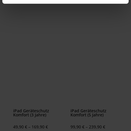
iPad Geräteschutz
iPad Geräteschutz
Komfort (3 Jahre)
Komfort (5 Jahre)
Preisspanne:
Preisspanne:
49,90
€
–
169,90
€
99,90
€
–
239,90
€