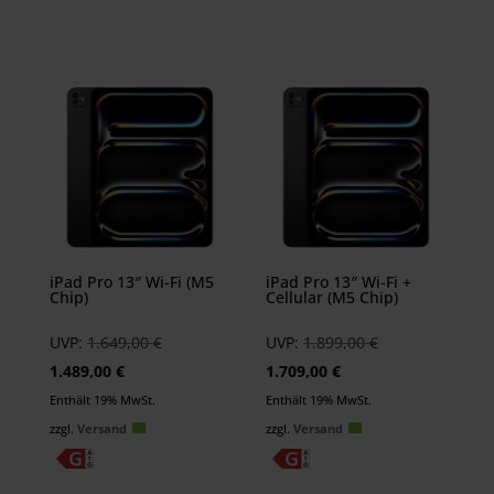
iPad Pro 13″ Wi-Fi (M5
iPad Pro 13″ Wi-Fi +
Chip)
Cellular (M5 Chip)
Ursprünglicher
Ursprünglicher
UVP:
1.649,00
€
UVP:
1.899,00
€
Aktueller
Preis
Aktueller
Preis
1.489,00
€
1.709,00
€
Preis
war:
Preis
war:
Enthält 19% MwSt.
Enthält 19% MwSt.
ist:
1.649,00 €
ist:
1.899,00 €
zzgl.
Versand
zzgl.
Versand
1.489,00 €.
1.709,00 €.