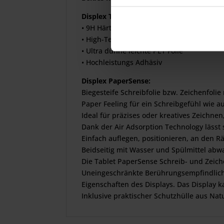
Displex Tablet Glass:
• 9H Härte
• High-Tech-Anti-Fingerprint-Beschichtung
• Ultra dünne leichte PET Folie
• Hochleistungs Adhäsiv
Displex PaperSense:
Biegesteife Schreibfolie bzw. Zeichenfoli
Paper Feeling für ein Schreibgefühl wie au
Ideal für präzises oder kreatives Zeichne
Dank der Air Adsorption Technology lässt 
Einfach auflegen, positionieren, an den R
Beidseitig mit Wasser und Spülmittel abw
Die Tablet PaperSense Schreib- und Zeich
Uneingeschränkte Berührungsempfindlichke
Eigenschaften des Displays. Das Display k
Inklusive praktischer Schutzhülle aus Nat