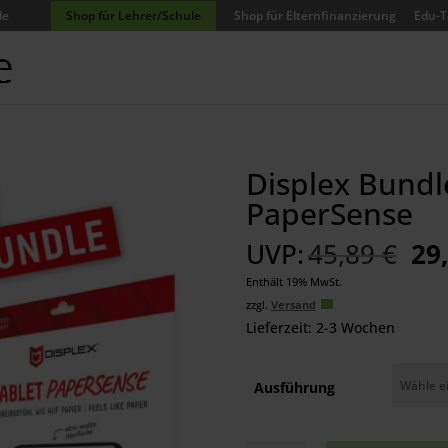
de
Shop für Lehrer/Schule
Shop für Elternfinanzierung
Edu-T
Displex Bundle
PaperSense
Ur
UVP:
45,89
€
29
Pre
Enthält 19% MwSt.
wa
zzgl.
Versand
45,
Lieferzeit: 2-3 Wochen
Ausführung