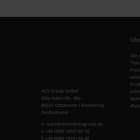
Übe
Die 
Teac
Port
exkl
Prod
ACS Group GmbH
Info
Otto-Hahn-Str. 38a
Wor
85521 Ottobrunn / Riemerling
iPad
Deutschland
e:
teacherstore@acsgroup.de
t: +49 (0)89 1893130-10
f: +49 (0)89 1893130-30