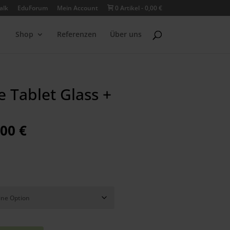
alk
EduForum
Mein Account
0 Artikel
0,00 €
Shop
Referenzen
Über uns
 Tablet Glass +
sprünglicher
Aktueller
,00
€
is
Preis
r:
ist:
89 €
29,00 €.