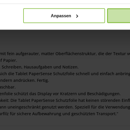
Anpassen
e mit fein aufgerauter, matter Oberflächenstruktur, die der Textur
f Papier.
n, Schreiben, Hausaufgaben und Notizen.
sich die Tablet PaperSense Schutzfolie schnell und einfach anbrin
ändern andrücken. Fertig.
aschbar.
enfolie schützt das Display vor Kratzern und Beschädigungen.
it: Die Tablet PaperSense Schutzfolie hat keinen störenden Einflu
ann uneingeschränkt genutzt werden. Speziell für die Verwendung v
urfilz für sichere Aufbewahrung und geschützten Transport.“