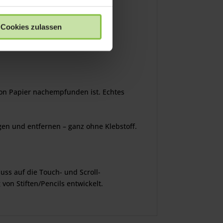
Cookies zulassen
 von Papier nachempfunden ist. Echtes
gen und entfernen – ganz ohne Klebstoff.
ss auf die Touch- und Scroll-
on Stiften/Pencils entwickelt.