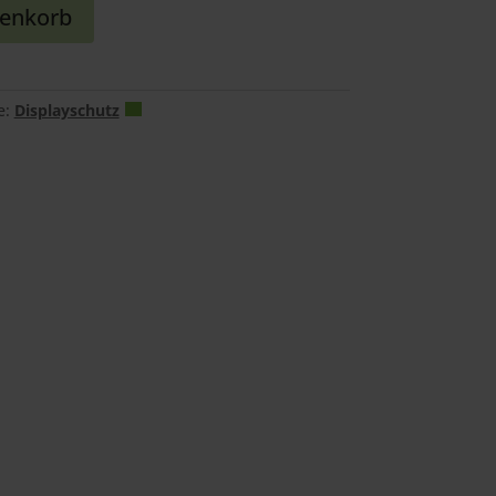
renkorb
e:
Displayschutz