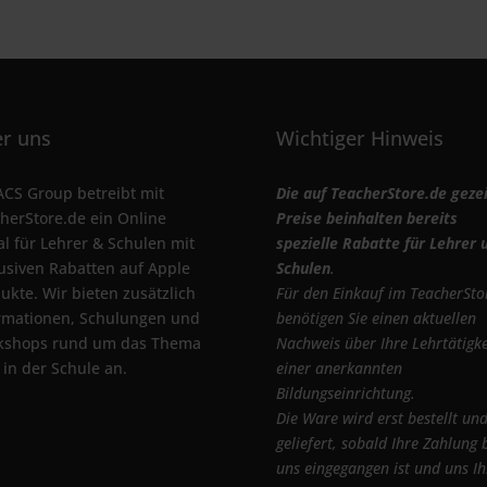
r uns
Wichtiger Hinweis
ACS Group betreibt mit
Die auf TeacherStore.de geze
herStore.de ein Online
Preise beinhalten bereits
al für Lehrer & Schulen mit
spezielle Rabatte für Lehrer 
usiven Rabatten auf Apple
Schulen
.
ukte. Wir bieten zusätzlich
Für den Einkauf im TeacherSto
rmationen, Schulungen und
benötigen Sie einen aktuellen
kshops rund um das Thema
Nachweis über Ihre Lehrtätigke
 in der Schule an.
einer anerkannten
Bildungseinrichtung.
Die Ware wird erst bestellt un
geliefert, sobald Ihre Zahlung 
uns eingegangen ist und uns Ih