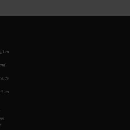
igten
und
re.de
it an
d
bei
r