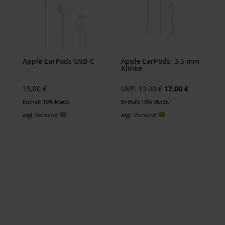
Apple EarPods USB-C
Apple EarPods, 3.5 mm
Klinke
Ursprünglicher
Aktueller
19,00
€
UVP:
19,00
€
17,00
€
Preis
Preis
Enthält 19% MwSt.
Enthält 19% MwSt.
war:
ist:
zzgl.
Versand
zzgl.
Versand
19,00 €
17,00 €.