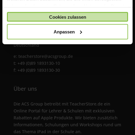
haben oder die sie im Rahmen Ihrer Nutzung der Dienste
gesammelt haben.
Cookies zulassen
ACS Group GmbH
Otto-Hahn-Str. 38a
Anpassen
85521 Ottobrunn / Riemerling
Deutschland
e:
teacherstore@acsgroup.de
t: +49 (0)89 1893130-10
f: +49 (0)89 1893130-30
Über uns
Die ACS Group betreibt mit TeacherStore.de ein
Online Portal für Lehrer & Schulen mit exklusiven
Rabatten auf Apple Produkte. Wir bieten zusätzlich
Informationen, Schulungen und Workshops rund um
das Thema iPad in der Schule an.