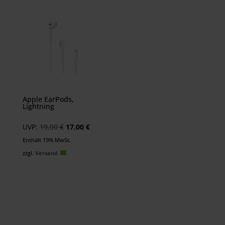
Apple EarPods,
Lightning
Ursprünglicher
Aktueller
UVP:
19,00
€
17,00
€
Preis
Preis
Enthält 19% MwSt.
war:
ist:
zzgl.
Versand
19,00 €
17,00 €.