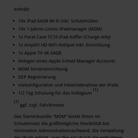
enthält:
10x iPad 64GB Wi-Fi inkl. Schutzhüllen
10x 1-Jahres-Lizenz iPadmanager (MDM)
1x Parat Case TC10 iPad Koffer (Charge only)
1x AmpliFi HD WiFi HotSpot inkl. Einrichtung
1x Apple TV 4K 64GB
Anlegen eines Apple School Manager Accounts
MDM Servereinrichtung
DEP Registrierung
Vorkonfiguration und Inbetriebnahme der iPads
(1)
1/2 Tag Schulung für das Kollegium
(1)
ggf. zzgl. Fahrtkosten
Das Starterbundle “MDM“ bietet Ihnen im
Schuleinsatz die größtmögliche Flexibilität bei
minimalem Administrationsaufwand. Die Verwaltung
der iPads erfolgt „over-the-air“ durch die enthaltene