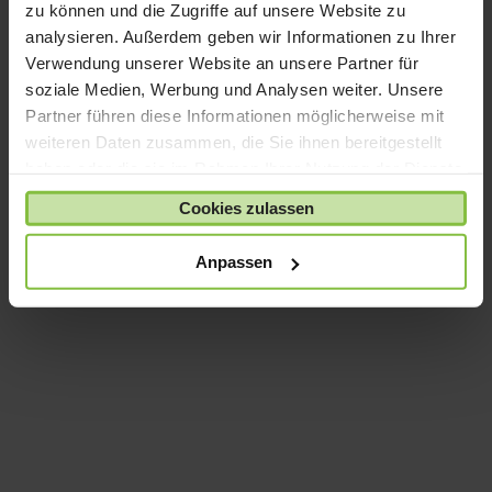
zu können und die Zugriffe auf unsere Website zu
Das Starterbundle “Apple Configurator“ bietet Ihnen
analysieren. Außerdem geben wir Informationen zu Ihrer
im Schuleinsatz die größtmögliche Flexibilität bei
Verwendung unserer Website an unsere Partner für
einfacher und einheitlicher Administration. Die
soziale Medien, Werbung und Analysen weiter. Unsere
Verwaltung der iPads erfolgt über den Apple
Partner führen diese Informationen möglicherweise mit
Configurator mit einem MacBook Air. Die iPads
weiteren Daten zusammen, die Sie ihnen bereitgestellt
werden dazu an das MacBook Air über den iPad-
Koffer angeschlossen.
haben oder die sie im Rahmen Ihrer Nutzung der Dienste
gesammelt haben.
Cookies zulassen
Starterbundle „Mobile Device
Management“
Anpassen