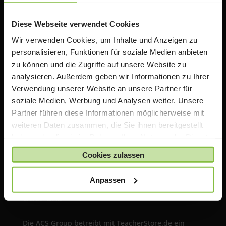
Diese Webseite verwendet Cookies
Wir verwenden Cookies, um Inhalte und Anzeigen zu
personalisieren, Funktionen für soziale Medien anbieten
zu können und die Zugriffe auf unsere Website zu
analysieren. Außerdem geben wir Informationen zu Ihrer
Verwendung unserer Website an unsere Partner für
ACS Group GmbH
soziale Medien, Werbung und Analysen weiter. Unsere
Otto-Hahn-Str. 38a
Partner führen diese Informationen möglicherweise mit
85521 Ottobrunn / Riemerling
Deutschland
weiteren Daten zusammen, die Sie ihnen bereitgestellt
haben oder die sie im Rahmen Ihrer Nutzung der Dienste
e:
teacherstore@acsgroup.de
gesammelt haben.
t: +49 (0)89 1893130-10
Cookies zulassen
f: +49 (0)89 1893130-30
Anpassen
Über uns
Die ACS Group betreibt mit TeacherStore.de ein