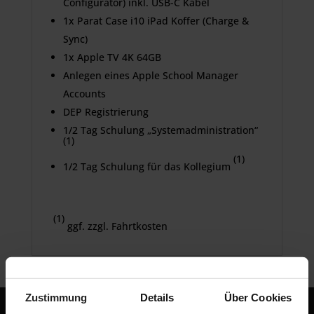
Configurator) inkl. USB-C Kabel
1x Parat Case i10 iPad Koffer (Charge &
Sync)
1x Apple TV 4K 64GB
Anlegen eines Apple School Manager
Accounts
DEP Registrierung
1/2 Tag Schulung „Systemadministration“
(1)
(1)
1/2 Tag Schulung für das Kollegium
(1)
ggf. zzgl. Fahrtkosten
Zustimmung
Details
Über Cookies