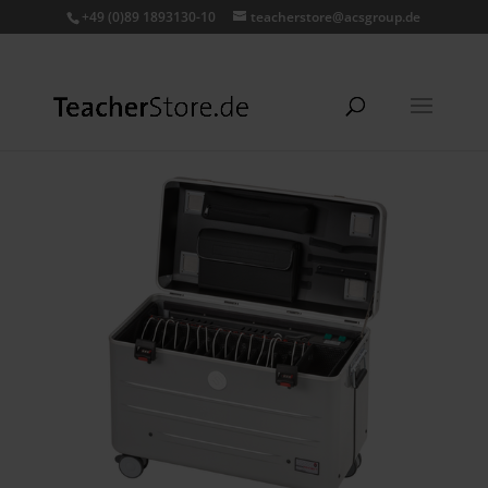
+49 (0)89 1893130-10
teacherstore@acsgroup.de