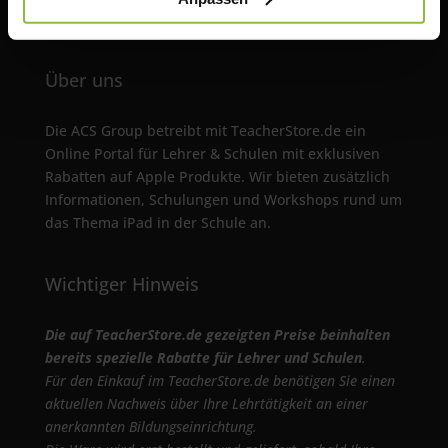
f: +49 (0)89 1893130-30
Über uns
Die ACS Group betreibt mit TeacherStore.de ein
Online Portal für Lehrer & Schulen mit exklusiven
Rabatten auf Apple Produkte. Wir bieten zusätzlich
Informationen, Schulungen und Workshops rund um
das Thema iPad in der Schule an.
Wichtiger Hinweis
Die auf TeacherStore.de gezeigten Preise beinhalten
bereits spezielle Rabatte für Lehrer und Schulen
.
Für den Einkauf im TeacherStore.de benötigen Sie einen
aktuellen Nachweis über Ihre Lehrtätigkeit an einer
anerkannten Bildungseinrichtung.