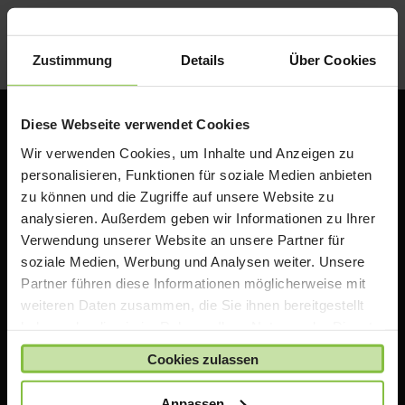
Zustimmung
Details
Über Cookies
Diese Webseite verwendet Cookies
Wir verwenden Cookies, um Inhalte und Anzeigen zu
personalisieren, Funktionen für soziale Medien anbieten
zu können und die Zugriffe auf unsere Website zu
analysieren. Außerdem geben wir Informationen zu Ihrer
Verwendung unserer Website an unsere Partner für
soziale Medien, Werbung und Analysen weiter. Unsere
Partner führen diese Informationen möglicherweise mit
ACS Group GmbH
Otto-Hahn-Str. 38a
weiteren Daten zusammen, die Sie ihnen bereitgestellt
85521 Ottobrunn / Riemerling
haben oder die sie im Rahmen Ihrer Nutzung der Dienste
Deutschland
gesammelt haben.
Cookies zulassen
e:
teacherstore@acsgroup.de
t: +49 (0)89 1893130-10
Anpassen