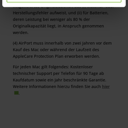
mitgeliefertes Originalzubehör, das (i) Material- oder
Herstellungsfehler aufweist, und (ii) für Batterien,
deren Leistung bei weniger als 80 % der
Originalkapazität liegt, in Anspruch genommen
werden.
(4) AirPort muss innerhalb von zwei Jahren vor dem
Kauf des Mac oder während der Laufzeit des
AppleCare Protection Plan erworben werden.
Für jeden Mac gilt Folgendes: Kostenloser
technischer Support per Telefon für 90 Tage ab
Kaufdatum sowie ein Jahr beschränkte Garantie.
Weitere Informationen hierzu finden Sie auch
hier
.