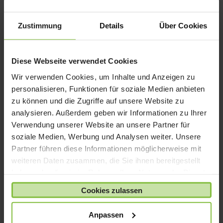
Zustimmung
Details
Über Cookies
(1) Die Batterielaufzeit variiert abhängig von
Verwendung und Konfiguration. Weitere Infos
unter www.apple.com/de/batteries.
Diese Webseite verwendet Cookies
Wir verwenden Cookies, um Inhalte und Anzeigen zu
(2) Die Verfügbarkeit der einzelnen Supportoptionen
personalisieren, Funktionen für soziale Medien anbieten
ist abhängig vom Land, in dem der Service angefragt
wird, und vom Standort des Apple Autorisierten
zu können und die Zugriffe auf unsere Website zu
Service-Providers. Apple kann zudem verlangen,
analysieren. Außerdem geben wir Informationen zu Ihrer
dass leicht zu installierende Komponenten (DIY-
Verwendung unserer Website an unsere Partner für
Komponenten, Do-it-yourself) vom Kunden selbst
soziale Medien, Werbung und Analysen weiter. Unsere
ausgetauscht werden.
Partner führen diese Informationen möglicherweise mit
weiteren Daten zusammen, die Sie ihnen bereitgestellt
(3) Der AppleCare Protection Plan muss innerhalb
haben oder die sie im Rahmen Ihrer Nutzung der Dienste
von 12 Monaten ab Originalkaufdatum des Mac
gesammelt haben.
gekauft werden und bietet bis zu drei Jahre ab
Cookies zulassen
Originalkaufdatum des Mac zusätzliche
Serviceoptionen. Die Serviceleistung kann nur für
Anpassen
den Mac und/oder das Apple Display und