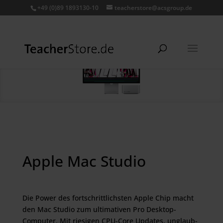
+49 (0)89 1893130-10
teacherstore@acsgroup.de
Apple Mac Studio
Die Power des fort­schritt­lichsten Apple Chip macht
den Mac Studio zum ulti­ma­tiven Pro Desktop-
Computer. Mit riesigen CPU-Core Updates, unglaub­