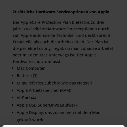
Zusätzliche Hardware-Serviceoptionen von Apple
Der AppleCare Protection Plan bietet bis zu drei
Jahre zusätzliche Hardware-Serviceoptionen durch
von Apple autorisierte Techniker und deckt sowohl
Ersatzteile als auch die Arbeitszeit ab. Der Plan ist
die perfekte Lösung – egal, ob man zuhause arbeitet
oder mit dem Mac unterwegs ist. Der Apple
Hardwareschutz umfasst:
Mac Computer
Batterie (3)
Mitgeliefertes Zubehör wie das Netzteil
Apple Arbeitsspeicher (RAM)
AirPort (4)
Apple USB SuperDrive Laufwerk
Apple Display, das zusammen mit dem Mac
gekauft wurde