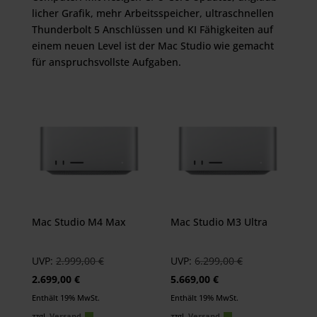
licher Grafik, mehr Arbeits­speicher, ultra­schnellen
Thunder­bolt 5 Anschlüssen und KI Fähig­keiten auf
einem neuen Level ist der Mac Studio wie gemacht
für anspruchs­vollste Aufgaben.
Mac Studio M4 Max
Mac Studio M3 Ultra
Ursprünglicher
Ursprünglicher
UVP:
2.999,00
€
UVP:
6.299,00
€
Aktueller
Preis
Aktueller
Preis
2.699,00
€
5.669,00
€
Preis
war:
Preis
war:
Enthält 19% MwSt.
Enthält 19% MwSt.
ist:
2.999,00 €
ist:
6.299,00 €
zzgl.
Versand
zzgl.
Versand