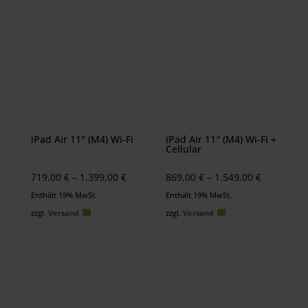
iPad Air 11″ (M4) Wi-Fi
iPad Air 11″ (M4) Wi-Fi +
Cellular
Preisspanne:
Preisspan
719,00
€
–
1.399,00
€
869,00
€
–
1.549,00
€
719,00 €
869,00 €
Enthält 19% MwSt.
Enthält 19% MwSt.
bis
bis
zzgl.
Versand
zzgl.
Versand
1.399,00 €
1.549,00 €