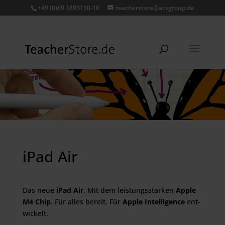
+49 (0)89 1893130-10
teacherstore@acsgroup.de
iPad Air
Das neue
iPad Air
. Mit dem leistungs­starken
Apple
M4 Chip
. Für alles be­reit. Für
Apple Intelligence
ent­
wi­ckelt.