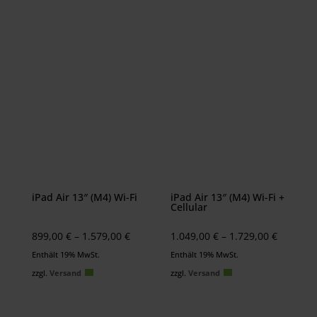
iPad Air 13″ (M4) Wi-Fi
iPad Air 13″ (M4) Wi-Fi +
Cellular
Preisspanne:
Preissp
899,00
€
–
1.579,00
€
1.049,00
€
–
1.729,00
€
899,00 €
1.049,00
Enthält 19% MwSt.
Enthält 19% MwSt.
bis
bis
zzgl.
Versand
zzgl.
Versand
1.579,00 €
1.729,00