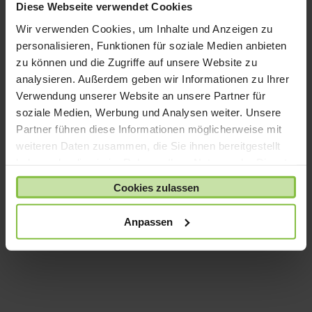
Diese Webseite verwendet Cookies
Wir verwenden Cookies, um Inhalte und Anzeigen zu
personalisieren, Funktionen für soziale Medien anbieten
zu können und die Zugriffe auf unsere Website zu
analysieren. Außerdem geben wir Informationen zu Ihrer
Verwendung unserer Website an unsere Partner für
soziale Medien, Werbung und Analysen weiter. Unsere
Apple Pencil Pro
Apple Magic Keyboard
Partner führen diese Informationen möglicherweise mit
für iPad Air
weiteren Daten zusammen, die Sie ihnen bereitgestellt
Ursprünglicher
Aktueller
Preisspanne
UVP:
149,00
€
139,00
€
319,00
€
–
339,00
€
haben oder die sie im Rahmen Ihrer Nutzung der Dienste
Preis
Preis
319,00 €
gesammelt haben.
Enthält 19% MwSt.
Enthält 19% MwSt.
Cookies zulassen
war:
ist:
bis
zzgl.
Versand
zzgl.
Versand
149,00 €
139,00 €.
339,00 €
Anpassen