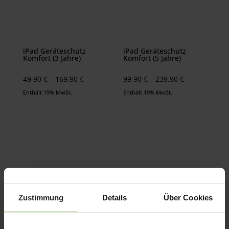
iPad Geräteschutz
iPad Geräteschutz
Komfort (3 Jahre)
Komfort (5 Jahre)
Preisspanne:
Preisspanne:
49,90
€
–
169,90
€
99,90
€
–
239,90
€
49,90 €
99,90 €
Enthält 19% MwSt.
Enthält 19% MwSt.
bis
bis
169,90 €
239,90 €
Zustimmung
Details
Über Cookies