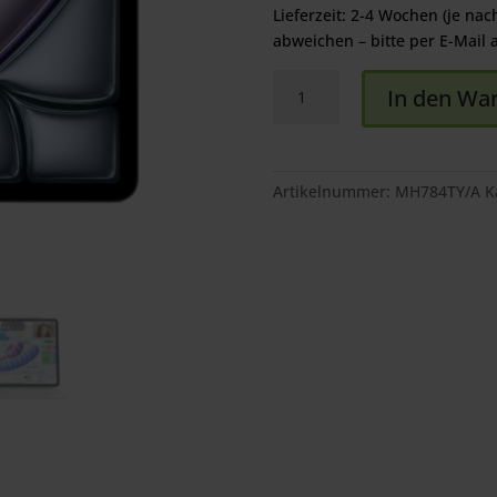
969,00 €
869,00 
Lieferzeit: 2-4 Wochen (je nac
abweichen – bitte per E-Mail 
iPad
In den Wa
Air
11"
(M4)
Wi-
Artikelnummer:
MH784TY/A
K
Fi
+
Cellular
Menge