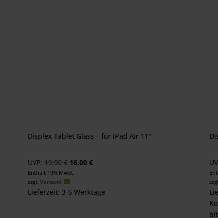
Displex Tablet Glass – für iPad Air 11″
Di
Ursprünglicher
Aktueller
UVP:
19,90
€
16,00
€
UV
Preis
Preis
Enthält 19% MwSt.
Ent
zzgl.
Versand
zzg
war:
ist:
Lieferzeit: 3-5 Werktage
Li
19,90 €
16,00 €.
Ko
bi