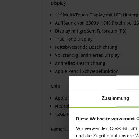
Display
11″ Multi-Touch Display mit LED Hinter
Auflösung von 2360 x 1640 Pixeln bei 26
Display mit großem Farbraum (P3)
True Tone Display
Fettabweisende Beschichtung
Vollständig laminiertes Display
Antireflex-Beschichtung
Apple Pencil Schwebefunktion
Chip
Apple M4 Chip 8-Core CPU 9-Core Grafi
Zustimmung
Neural Engine
12GB RAM
Diese Webseite verwendet 
Wir verwenden Cookies, um I
Kamera, Fotos, Videoaufnahme:
und die Zugriffe auf unsere 