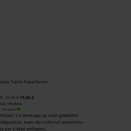
splex Tablet PaperSense
Ursprünglicher
Aktueller
P:
25,99
€
19,00
€
Preis
Preis
hält 19% MwSt.
l.
Versand
war:
ist:
eferzeit: 3-5 Werktage (je nach gewählter
25,99 €
19,00 €.
nfiguration, kann die Lieferzeit abweichen -
tte per E-Mail anfragen).