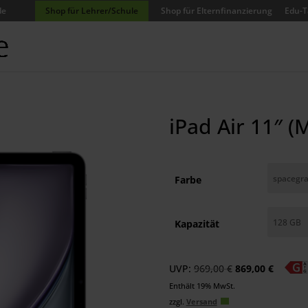
de
Shop für Lehrer/Schule
Shop für Elternfinanzierung
Edu-T
iPad Air 11″ (M
Farbe
Kapazität
Ursprünglicher
Aktuell
UVP:
969,00
€
869,00
€
Preis
Preis
Enthält 19% MwSt.
war:
ist:
zzgl.
Versand