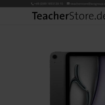
+49 (0)89 1893130-10
teacherstore@acsgroup.