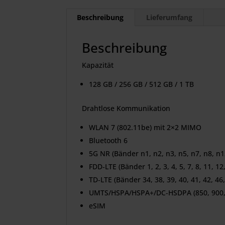
Beschreibung
Lieferumfang
Beschreibung
Kapazität
128 GB / 256 GB / 512 GB / 1 TB
Drahtlose Kommunikation
WLAN 7 (802.11be) mit 2×2 MIMO
Bluetooth 6
5G NR (Bänder n1, n2, n3, n5, n7, n8, n1
FDD‑LTE (Bänder 1, 2, 3, 4, 5, 7, 8, 11, 12,
TD‑LTE (Bänder 34, 38, 39, 40, 41, 42, 46,
UMTS/HSPA/HSPA+/DC‑HSDPA (850, 900, 
eSIM