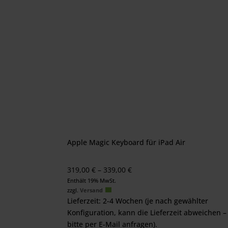
Apple Magic Keyboard für iPad Air
Preisspanne:
319,00
€
–
339,00
€
319,00 €
Enthält 19% MwSt.
zzgl.
Versand
bis
Lieferzeit: 2-4 Wochen (je nach gewählter
339,00 €
Konfiguration, kann die Lieferzeit abweichen –
bitte per E-Mail anfragen).