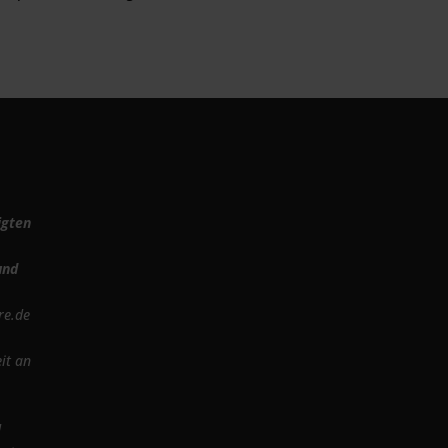
igten
und
re.de
it an
d