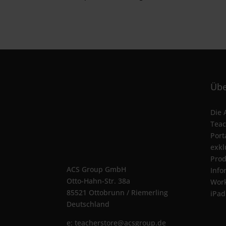
Übe
Die 
Teac
Port
exkl
Prod
ACS Group GmbH
Info
Otto-Hahn-Str. 38a
Wor
85521 Ottobrunn / Riemerling
iPad
Deutschland
e:
teacherstore@acsgroup.de