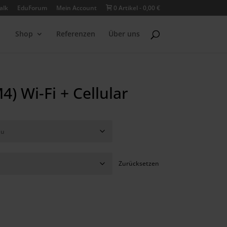
alk
EduForum
Mein Account
0 Artikel
0,00 €
Shop
Referenzen
Über uns
4) Wi-Fi + Cellular
Zurücksetzen
er