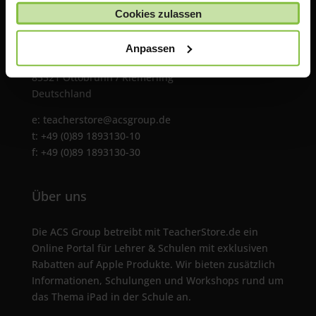
gesammelt haben.
Cookies zulassen
ACS Group GmbH
Anpassen
Otto-Hahn-Str. 38a
85521 Ottobrunn / Riemerling
Deutschland
e:
teacherstore@acsgroup.de
t: +49 (0)89 1893130-10
f: +49 (0)89 1893130-30
Über uns
Die ACS Group betreibt mit TeacherStore.de ein
Online Portal für Lehrer & Schulen mit exklusiven
Rabatten auf Apple Produkte. Wir bieten zusätzlich
Informationen, Schulungen und Workshops rund um
das Thema iPad in der Schule an.