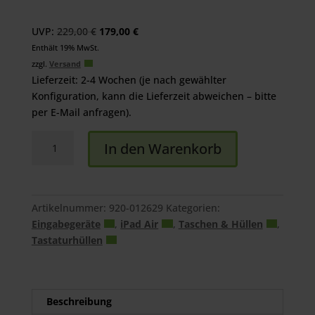
Ursprünglicher
Aktueller
UVP:
229,00
€
179,00
€
Preis
Preis
Enthält 19% MwSt.
war:
ist:
zzgl.
Versand
229,00 €
179,00 €.
Lieferzeit: 2-4 Wochen (je nach gewählter
Konfiguration, kann die Lieferzeit abweichen – bitte
per E-Mail anfragen).
Logitech
In den Warenkorb
Combo
Touch
iPad
Air
Artikelnummer:
920-012629
Kategorien:
Menge
Eingabegeräte
,
iPad Air
,
Taschen & Hüllen
,
Tastaturhüllen
Beschreibung