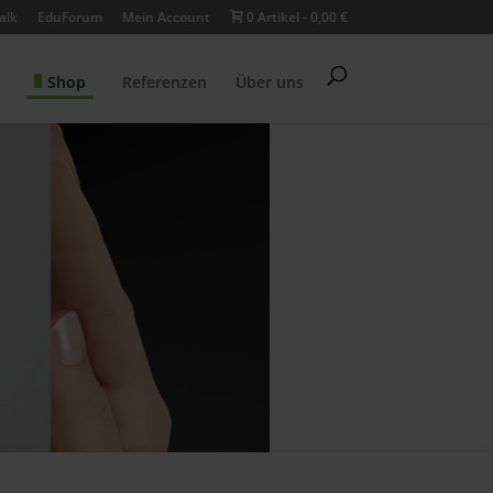
alk
EduForum
Mein Account
0 Artikel
0,00 €
Shop
Referenzen
Über uns