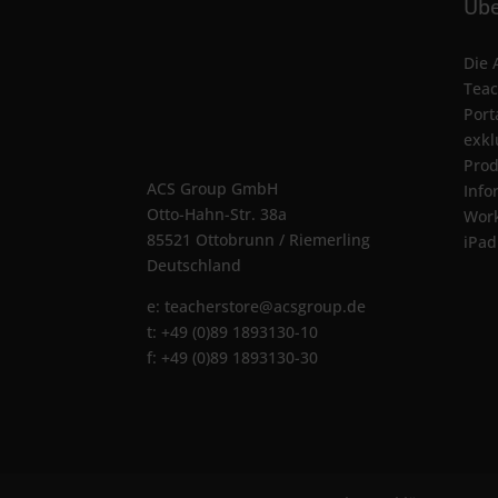
Übe
Die 
Teac
Port
exkl
Prod
ACS Group GmbH
Info
Otto-Hahn-Str. 38a
Wor
85521 Ottobrunn / Riemerling
iPad
Deutschland
e:
teacherstore@acsgroup.de
t: +49 (0)89 1893130-10
f: +49 (0)89 1893130-30