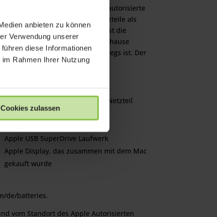
Serviceoptionen durch von Apple autorisierte
Techniker und deckt sowohl Ersatzteile als
 Medien anbieten zu können
auch die Arbeitszeit ab. Der Plan ist die
hrer Verwendung unserer
perfekte Lösung – egal, ob man zuhause
 führen diese Informationen
arbeitet oder mit dem Mac unterwegs ist. Der
ie im Rahmen Ihrer Nutzung
Apple Hardwareschutz umfasst:
Mac Computer
Batterie (3)
Mitgeliefertes Zubehör wie das Netzteil
Cookies zulassen
Apple Arbeitsspeicher (RAM)
AirPort (4)
Apple USB SuperDrive Laufwerk
Apple Display, das zusammen mit dem Mac
gekauft wurde
m/de/batteries.
 und vom Standort des Apple Autorisierten