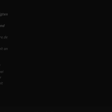
igten
und
re.de
it an
d
bei
r
it