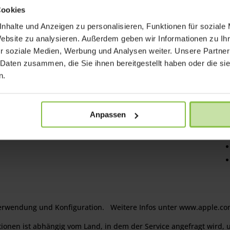
mit dem AppleCare Protection Plan erhältst du
Cookies
Service und Support durch Apple Experten,
nhalte und Anzeigen zu personalisieren, Funktionen für soziale
sodass sich die meisten Probleme mit einem
Website zu analysieren. Außerdem geben wir Informationen zu I
Anruf beheben lassen. Vorteile:
r soziale Medien, Werbung und Analysen weiter. Unsere Partner
Direkter Kontakt zu Apple Experten
 Daten zusammen, die Sie ihnen bereitgestellt haben oder die s
Weltweiter Apple Hardwareservice vor Ort (2)
n.
Anpassen
n Verwendung und Konfiguration. Weitere Infos unter www.apple.co
tionen ist abhängig vom Land, in dem der Service angefragt wird,