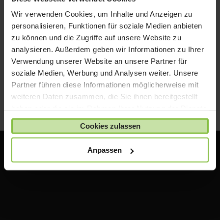
abholen. Selbstverständlich bieten wir Ihnen hier
Wir verwenden Cookies, um Inhalte und Anzeigen zu
auch die Möglichkeit der Bezahlung per EC-Karte.
personalisieren, Funktionen für soziale Medien anbieten
D) Zahlung auf Rechnung
zu können und die Zugriffe auf unsere Website zu
analysieren. Außerdem geben wir Informationen zu Ihrer
Für Schulen als Institution bieten wir auch die
Verwendung unserer Website an unsere Partner für
Zahlung auf Rechnung. Bitte nehmen Sie hierzu mit
soziale Medien, Werbung und Analysen weiter. Unsere
uns Kontakt auf: shop@acsgroup.de
Partner führen diese Informationen möglicherweise mit
weiteren Daten zusammen, die Sie ihnen bereitgestellt
haben oder die sie im Rahmen Ihrer Nutzung der Dienste
gesammelt haben.
Cookies zulassen
Anpassen