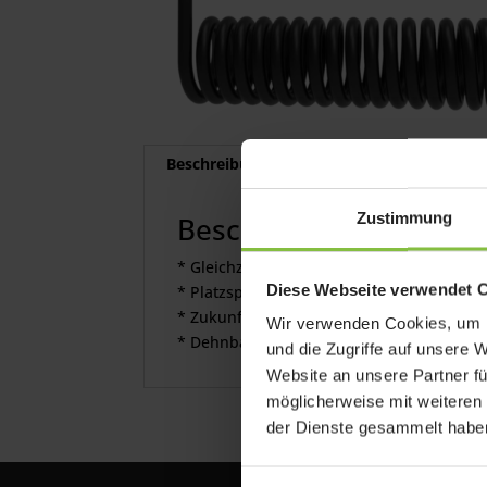
Beschreibung
Zustimmung
Beschreibung
* Gleichzeitiges Laden und Synchronisier
Diese Webseite verwendet 
* Platzsparend durch spiralförmiges Desi
* Zukunftssicher mit dem verbreiteten US
Wir verwenden Cookies, um I
* Dehnbar von 38cm bis 80cm
und die Zugriffe auf unsere 
Website an unsere Partner fü
möglicherweise mit weiteren
der Dienste gesammelt habe