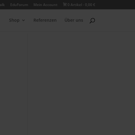
alk
EduForum
Mein Account
0 Artikel
0,00 €
Shop
Referenzen
Über uns