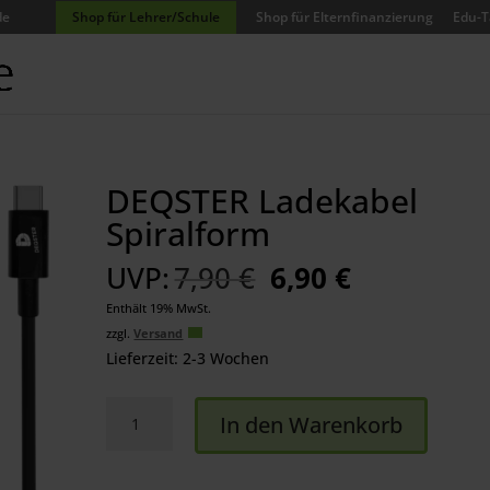
de
Shop für Lehrer/Schule
Shop für Elternfinanzierung
Edu-T
DEQSTER Ladekabel
Spiralform
Ursprünglicher
Aktueller
UVP:
7,90
€
6,90
€
Preis
Preis
Enthält 19% MwSt.
war:
ist:
zzgl.
Versand
7,90 €
6,90 €.
Lieferzeit: 2-3 Wochen
DEQSTER
In den Warenkorb
Ladekabel
Spiralform
Menge