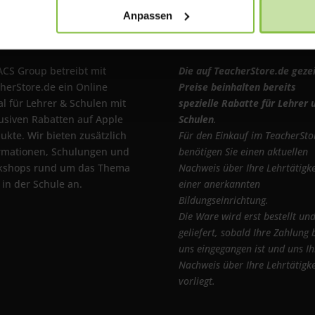
Anpassen
r uns
Wichtiger Hinweis
ACS Group betreibt mit
Die auf TeacherStore.de geze
herStore.de ein Online
Preise beinhalten bereits
al für Lehrer & Schulen mit
spezielle Rabatte für Lehrer 
usiven Rabatten auf Apple
Schulen
.
ukte. Wir bieten zusätzlich
Für den Einkauf im TeacherSto
rmationen, Schulungen und
benötigen Sie einen aktuellen
kshops rund um das Thema
Nachweis über Ihre Lehrtätigke
 in der Schule an.
einer anerkannten
Bildungseinrichtung.
Die Ware wird erst bestellt un
geliefert, sobald Ihre Zahlung 
uns eingegangen ist und uns Ih
Nachweis über Ihre Lehrtätigke
vorliegt.