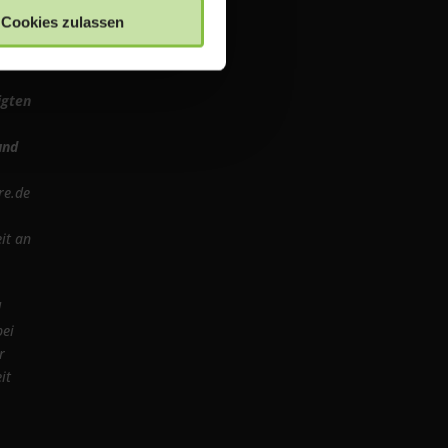
Cookies zulassen
igten
und
re.de
it an
d
bei
r
it