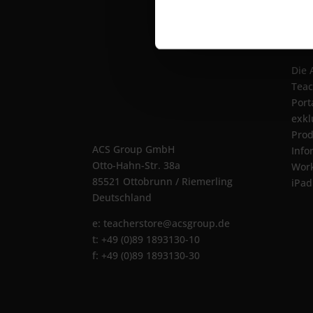
Übe
Die 
Teac
Port
exkl
Prod
ACS Group GmbH
Info
Otto-Hahn-Str. 38a
Wor
85521 Ottobrunn / Riemerling
iPad
Deutschland
e:
teacherstore@acsgroup.de
t: +49 (0)89 1893130-10
f: +49 (0)89 1893130-30