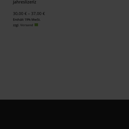
Jahreslizenz
Preisspanne:
30,00
€
–
37,00
€
30,00 €
Enthält 19% MwSt.
zzgl.
Versand
bis
37,00 €