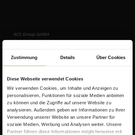
ACS Group GmbH
Otto-Hahn-Str. 38a
85521 Ottobrunn / Riemerling
Deutschland
Zustimmung
Details
Über Cookies
e:
teacherstore@acsgroup.de
t: +49 (0)89 1893130-10
Diese Webseite verwendet Cookies
f: +49 (0)89 1893130-30
Wir verwenden Cookies, um Inhalte und Anzeigen zu
personalisieren, Funktionen für soziale Medien anbieten
Über uns
zu können und die Zugriffe auf unsere Website zu
analysieren. Außerdem geben wir Informationen zu Ihrer
Die ACS Group betreibt mit TeacherStore.de ein
Verwendung unserer Website an unsere Partner für
Online Portal für Lehrer & Schulen mit exklusiven
soziale Medien, Werbung und Analysen weiter. Unsere
Rabatten auf Apple Produkte. Wir bieten zusätzlich
Partner führen diese Informationen möglicherweise mit
Informationen, Schulungen und Workshops rund um