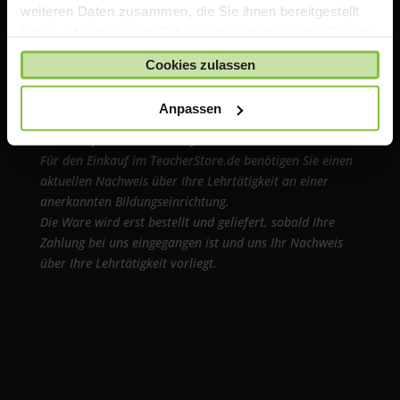
weiteren Daten zusammen, die Sie ihnen bereitgestellt
das Thema iPad in der Schule an.
haben oder die sie im Rahmen Ihrer Nutzung der Dienste
gesammelt haben.
Cookies zulassen
Wichtiger Hinweis
Anpassen
Die auf TeacherStore.de gezeigten Preise beinhalten
bereits spezielle Rabatte für Lehrer und Schulen
.
Für den Einkauf im TeacherStore.de benötigen Sie einen
aktuellen Nachweis über Ihre Lehrtätigkeit an einer
anerkannten Bildungseinrichtung.
Die Ware wird erst bestellt und geliefert, sobald Ihre
Zahlung bei uns eingegangen ist und uns Ihr Nachweis
über Ihre Lehrtätigkeit vorliegt.