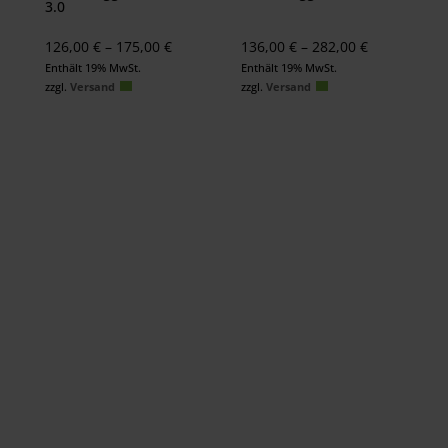
3.0
Preisspanne:
Preisspanne
126,00
€
–
175,00
€
136,00
€
–
282,00
€
126,00 €
136,00 €
Enthält 19% MwSt.
Enthält 19% MwSt.
zzgl.
Versand
zzgl.
Versand
bis
bis
175,00 €
282,00 €