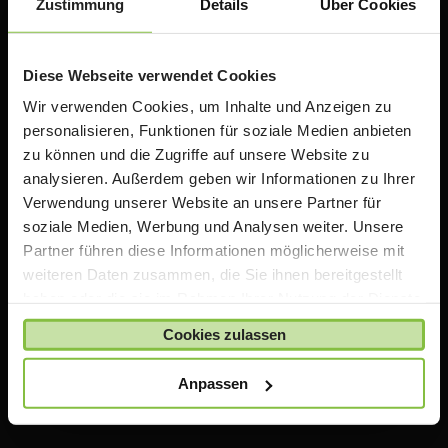
Zustimmung
Details
Über Cookies
Diese Webseite verwendet Cookies
Wir verwenden Cookies, um Inhalte und Anzeigen zu
personalisieren, Funktionen für soziale Medien anbieten
zu können und die Zugriffe auf unsere Website zu
analysieren. Außerdem geben wir Informationen zu Ihrer
ACS Group GmbH
Verwendung unserer Website an unsere Partner für
Otto-Hahn-Str. 38a
soziale Medien, Werbung und Analysen weiter. Unsere
85521 Ottobrunn / Riemerling
Partner führen diese Informationen möglicherweise mit
Deutschland
weiteren Daten zusammen, die Sie ihnen bereitgestellt
e:
teacherstore@acsgroup.de
haben oder die sie im Rahmen Ihrer Nutzung der Dienste
t: +49 (0)89 1893130-10
gesammelt haben.
Cookies zulassen
f: +49 (0)89 1893130-30
Anpassen
Über uns