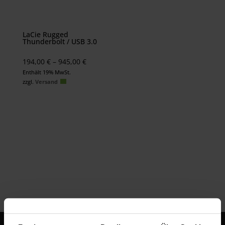
LaCie Rugged
Thunderbolt / USB 3.0
Preisspanne:
194,00
€
–
945,00
€
194,00 €
Enthält 19% MwSt.
zzgl.
Versand
bis
945,00 €