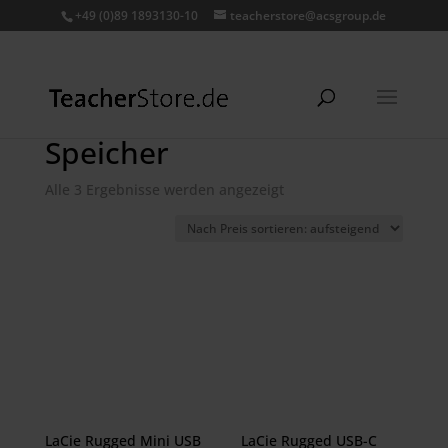
+49 (0)89 1893130-10
teacherstore@acsgroup.de
Speicher
Nach
Alle 3 Ergebnisse werden angezeigt
Preis
sortiert:
aufsteigend
LaCie Rugged Mini USB
LaCie Rugged USB-C