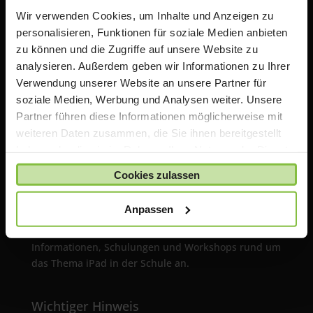
ACS Group GmbH
Wir verwenden Cookies, um Inhalte und Anzeigen zu
Otto-Hahn-Str. 38a
personalisieren, Funktionen für soziale Medien anbieten
85521 Ottobrunn / Riemerling
zu können und die Zugriffe auf unsere Website zu
Deutschland
analysieren. Außerdem geben wir Informationen zu Ihrer
Verwendung unserer Website an unsere Partner für
e:
teacherstore@acsgroup.de
soziale Medien, Werbung und Analysen weiter. Unsere
t: +49 (0)89 1893130-10
Partner führen diese Informationen möglicherweise mit
f: +49 (0)89 1893130-30
weiteren Daten zusammen, die Sie ihnen bereitgestellt
haben oder die sie im Rahmen Ihrer Nutzung der Dienste
Über uns
gesammelt haben.
Cookies zulassen
Die ACS Group betreibt mit TeacherStore.de ein
Anpassen
Online Portal für Lehrer & Schulen mit exklusiven
Rabatten auf Apple Produkte. Wir bieten zusätzlich
Informationen, Schulungen und Workshops rund um
das Thema iPad in der Schule an.
Wichtiger Hinweis