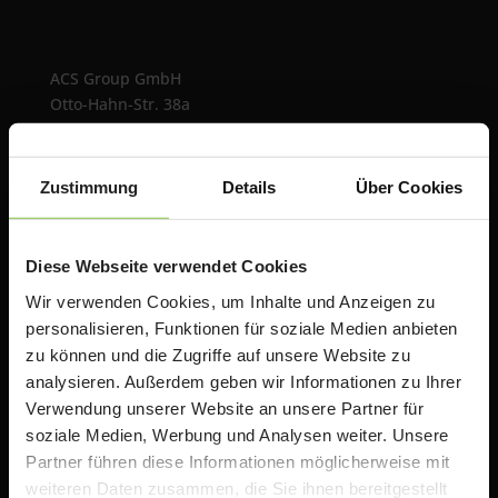
ACS Group GmbH
Otto-Hahn-Str. 38a
85521 Ottobrunn / Riemerling
Deutschland
Zustimmung
Details
Über Cookies
e:
teacherstore@acsgroup.de
t: +49 (0)89 1893130-10
f: +49 (0)89 1893130-30
Diese Webseite verwendet Cookies
Wir verwenden Cookies, um Inhalte und Anzeigen zu
Über uns
personalisieren, Funktionen für soziale Medien anbieten
zu können und die Zugriffe auf unsere Website zu
Die ACS Group betreibt mit TeacherStore.de ein
analysieren. Außerdem geben wir Informationen zu Ihrer
Online Portal für Lehrer & Schulen mit exklusiven
Verwendung unserer Website an unsere Partner für
Rabatten auf Apple Produkte. Wir bieten zusätzlich
soziale Medien, Werbung und Analysen weiter. Unsere
Informationen, Schulungen und Workshops rund um
Partner führen diese Informationen möglicherweise mit
das Thema iPad in der Schule an.
weiteren Daten zusammen, die Sie ihnen bereitgestellt