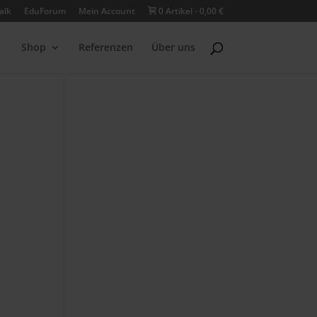
alk
EduForum
Mein Account
0 Artikel
0,00 €
Shop
Referenzen
Über uns