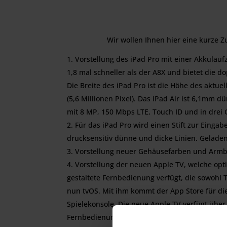
Wir wollen Ihnen hier eine kurze
Vorstellung des iPad Pro mit einer Akkulauf
1,8 mal schneller als der A8X und bietet die do
Die Breite des iPad Pro ist die Höhe des aktue
(5,6 Millionen Pixel). Das iPad Air ist 6,1mm
mit 8 MP, 150 Mbps LTE, Touch ID und in drei 
Für das iPad Pro wird einen Stift zur Einga
drucksensitiv dünne und dicke Linien. Geladen
Vorstellung neuer Gehäusefarben und Armb
Vorstellung der neuen Apple TV, welche opt
gestaltete Fernbedienung verfügt, die sowohl T
nun tvOS. Mit ihm kommt der App Store für di
Spielekonsole. Die neue Apple TV verfügt über
Fernbedienung verfügt über einen eingebaute