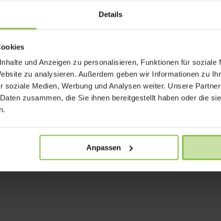
gibt es keine Änderung. Die Farbpalette wird um die Variante Rose
Details
 Touch, welche eine noch intuitivere Bedienung möglich macht. Es
r Grafikchip im Vergleich zum A8 90% schneller, die CPU um 70%. 
ie vorher. Die neue Kamera verfügt über eine Auflösung von 12
Cookies
kus-Pixel“ um 50%, so dass schneller scharf gestellt werden
nhalte und Anzeigen zu personalisieren, Funktionen für soziale
fnehmen und Panorama-Fotos sind nun mit einer Auflösung von 63
Website zu analysieren. Außerdem geben wir Informationen zu I
r soziale Medien, Werbung und Analysen weiter. Unsere Partner
dem Sortiment genommen. Als neues Einsteigermodell fungiert da
 Daten zusammen, die Sie ihnen bereitgestellt haben oder die s
n.
m 16. September.
ffiziellen YouTube Kanal:
Anpassen