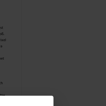
st
oß.
ixel
ra
net
ch
 Die