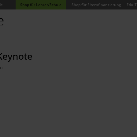
de
Shop für Lehrer/Schule
Shop für Elternfinanzierung
Edu-T
Keynote
in