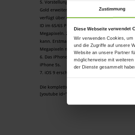
Vorstellung des iPhone 6S/6S Plus: Optisch 
Zustimmung
Gold erweitert. Das iPhone 6S verfügt über 3D
verfügt über einen A9-Chip. Mit diesem ist de
ID im 6S/6S Plus arbeitet doppelt so schnell w
Diese Webseite verwendet 
Megapixeln. Zugleich wurde die Anzahl der „Fo
Wir verwenden Cookies, um I
kann. Erstmals lassen sich auch 4K-Videos au
und die Zugriffe auf unsere 
Megapixeln möglich.
Website an unsere Partner fü
Das iPhone 5 sowie das iPhone 5c sind aus 
möglicherweise mit weiteren
iPhone 5s.
der Dienste gesammelt habe
iOS 9 erscheint zusammen mit watchOS 2 a
Die komplette Keynote gibt es auch über den o
[youtube id=“0qwALOOvUik“ maxwidth=“600″]