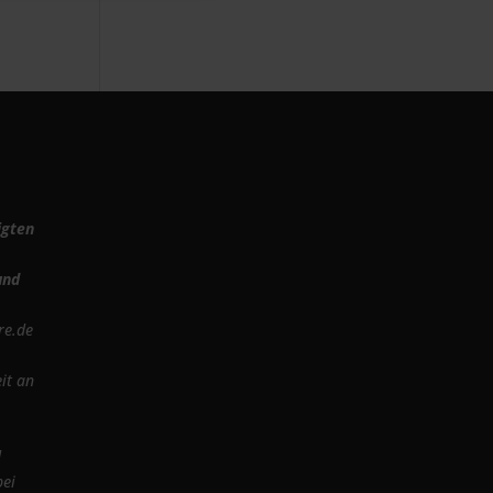
igten
und
re.de
it an
d
bei