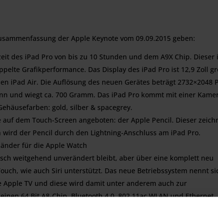
 Zusammenfassung der Apple Keynote vom 09.09.2015 geben:
zeit des iPad Pro von bis zu 10 Stunden und dem A9X Chip. Dieser i
ppelte Grafikperformance. Das Display des iPad Pro ist 12,9 Zoll gr
llen iPad Air. Die Auflösung des neuen Gerätes beträgt 2732×2048 P
 dünn und wiegt ca. 700 Gramm. Das iPad Pro kommt mit einer Kame
Gehäusefarben: gold, silber & spacegrey.
be auf dem Touch-Screen angeboten: der Apple Pencil. Dieser zeich
 wird der Pencil durch den Lightning-Anschluss am iPad Pro.
änder für die Apple Watch
isch weitgehend unverändert bleibt, aber über eine komplett neu
ouch, wie auch Siri unterstützt. Das neue Betriebssystem nennt si
e Apple TV und diese wird damit unter anderem auch zur
 einen 64 Bit A8-Chip, Bluetooth 4.0, 802.11ac WLAN und Ethernet.
n Beschleunigungssensor und ein Gyroskop.