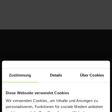
Zustimmung
Details
Über Cookies
ACS Group GmbH
Otto-Hahn-Str. 38a
Diese Webseite verwendet Cookies
85521 Ottobrunn / Riemerling
Deutschland
Wir verwenden Cookies, um Inhalte und Anzeigen zu
personalisieren, Funktionen für soziale Medien anbieten
e:
teacherstore@acsgroup.de