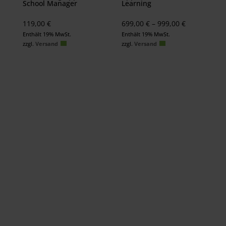
School Manager
Learning
Preisspanne
119,00
€
699,00
€
–
999,00
€
699,00 €
Enthält 19% MwSt.
Enthält 19% MwSt.
zzgl.
Versand
zzgl.
Versand
bis
999,00 €