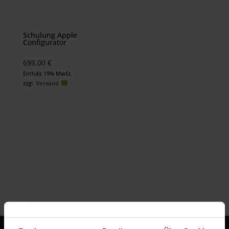
Schulung Apple
Configurator
699,00
€
Enthält 19% MwSt.
zzgl.
Versand