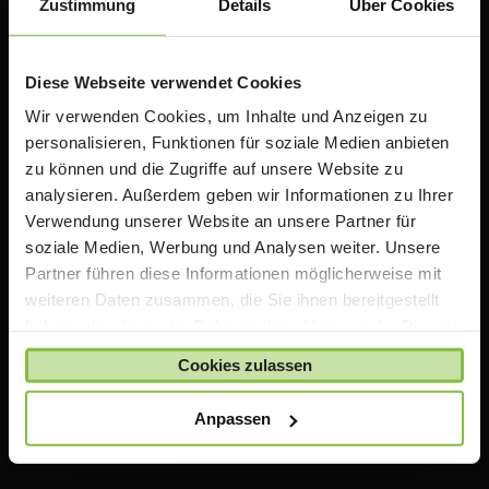
Zustimmung
Details
Über Cookies
Diese Webseite verwendet Cookies
Wir verwenden Cookies, um Inhalte und Anzeigen zu
personalisieren, Funktionen für soziale Medien anbieten
zu können und die Zugriffe auf unsere Website zu
analysieren. Außerdem geben wir Informationen zu Ihrer
ACS Group GmbH
Verwendung unserer Website an unsere Partner für
Otto-Hahn-Str. 38a
soziale Medien, Werbung und Analysen weiter. Unsere
85521 Ottobrunn / Riemerling
Partner führen diese Informationen möglicherweise mit
Deutschland
weiteren Daten zusammen, die Sie ihnen bereitgestellt
e:
teacherstore@acsgroup.de
haben oder die sie im Rahmen Ihrer Nutzung der Dienste
t: +49 (0)89 1893130-10
gesammelt haben.
Cookies zulassen
f: +49 (0)89 1893130-30
Anpassen
Über uns