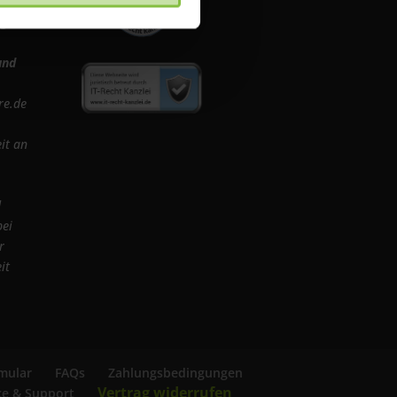
igten
und
re.de
it an
d
bei
r
it
mular
FAQs
Zahlungsbedingungen
Vertrag widerrufen
ce & Support