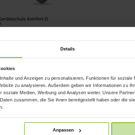
Geräteschutz Komfort (5
)
Preisspanne:
0
€
–
239,90
€
99,90 €
t 19% MwSt.
bis
Details
239,90 €
Cookies
nhalte und Anzeigen zu personalisieren, Funktionen für soziale
Website zu analysieren. Außerdem geben wir Informationen zu I
r soziale Medien, Werbung und Analysen weiter. Unsere Partner
 Daten zusammen, die Sie ihnen bereitgestellt haben oder die s
n.
r uns
Wichtiger Hinweis
Anpassen