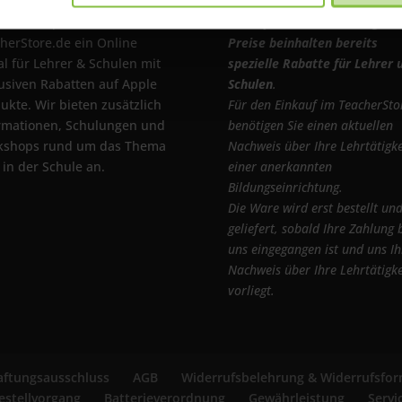
ACS Group betreibt mit
Die auf TeacherStore.de geze
herStore.de ein Online
Preise beinhalten bereits
al für Lehrer & Schulen mit
spezielle Rabatte für Lehrer 
usiven Rabatten auf Apple
Schulen
.
ukte. Wir bieten zusätzlich
Für den Einkauf im TeacherSto
rmationen, Schulungen und
benötigen Sie einen aktuellen
kshops rund um das Thema
Nachweis über Ihre Lehrtätigke
 in der Schule an.
einer anerkannten
Bildungseinrichtung.
Die Ware wird erst bestellt un
geliefert, sobald Ihre Zahlung 
uns eingegangen ist und uns Ih
Nachweis über Ihre Lehrtätigke
vorliegt.
ftungsausschluss
AGB
Widerrufsbelehrung & Widerrufsfor
estellvorgang
Batterieverordnung
Gewährleistung
Servi