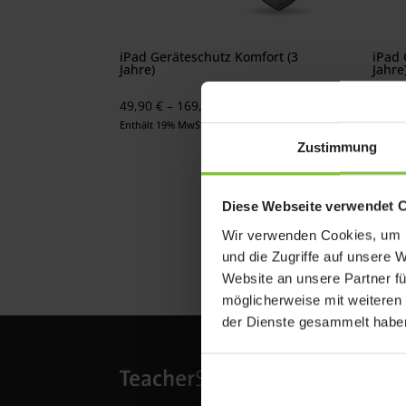
iPad Geräteschutz Komfort (3
iPad 
Jahre)
Jahre
Preisspanne:
49,90
€
–
169,90
€
99,9
49,90 €
Enthält 19% MwSt.
Enthäl
bis
Zustimmung
169,90 €
Diese Webseite verwendet 
Wir verwenden Cookies, um I
und die Zugriffe auf unsere 
Website an unsere Partner fü
möglicherweise mit weiteren
der Dienste gesammelt habe
Übe