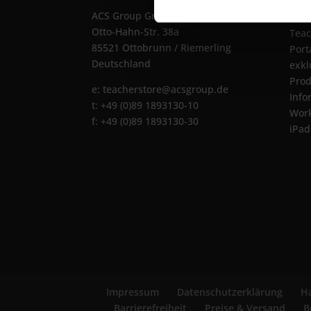
ACS Group GmbH
Die 
Otto-Hahn-Str. 38a
Teac
85521 Ottobrunn / Riemerling
Port
Deutschland
exkl
Prod
e:
teacherstore@acsgroup.de
Info
t: +49 (0)89 1893130-10
Wor
f: +49 (0)89 1893130-30
iPad
Impressum
Datenschutzerklärung
Ha
Barrierefreiheit
Preise & Versand
B