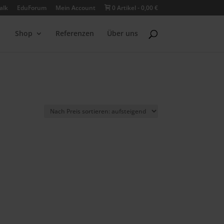
alk
EduForum
Mein Account
0 Artikel
0,00 €
Shop
Referenzen
Über uns