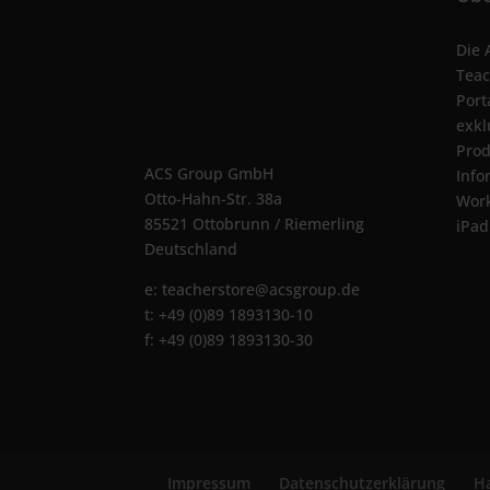
Die 
Teac
Port
exkl
Prod
ACS Group GmbH
Info
Otto-Hahn-Str. 38a
Wor
85521 Ottobrunn / Riemerling
iPad
Deutschland
e:
teacherstore@acsgroup.de
t: +49 (0)89 1893130-10
f: +49 (0)89 1893130-30
Impressum
Datenschutzerklärung
Ha