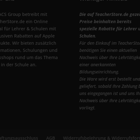
ACS Group betreibt mit
Die auf TeacherStore.de geze
herStore.de ein Online
Preise beinhalten bereits
al für Lehrer & Schulen mit
spezielle Rabatte für Lehrer 
usiven Rabatten auf Apple
Schulen
.
ukte. Wir bieten zusätzlich
Für den Einkauf im TeacherSto
rmationen, Schulungen und
benötigen Sie einen aktuellen
kshops rund um das Thema
Nachweis über Ihre Lehrtätigke
 in der Schule an.
einer anerkannten
Bildungseinrichtung.
Die Ware wird erst bestellt un
geliefert, sobald Ihre Zahlung 
uns eingegangen ist und uns Ih
Nachweis über Ihre Lehrtätigke
vorliegt.
ftungsausschluss
AGB
Widerrufsbelehrung & Widerrufsfor