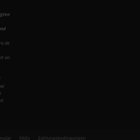
igten
und
re.de
it an
d
bei
r
it
mular
FAQs
Zahlungsbedingungen