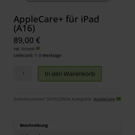
AppleCare+ für iPad
(A16)
89,00
€
zzgl.
Versand
Lieferzeit: 1-3 Werktage
AppleCare+
In den Warenkorb
für
iPad
(A16)
Menge
Artikelnummer:
SUYD2ZM/A
Kategorie:
AppleCare
Beschreibung