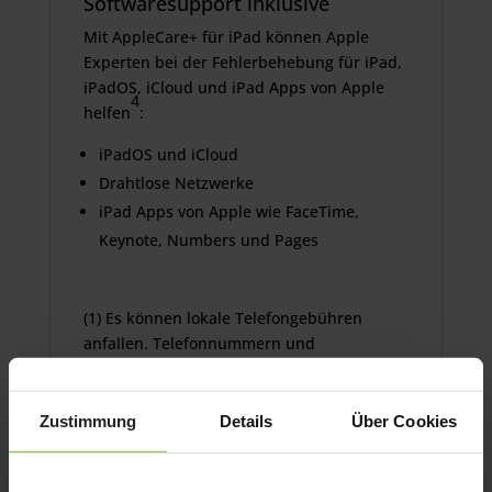
Softwaresupport inklusive
Mit AppleCare+ für iPad können Apple
Experten bei der Fehlerbehebung für iPad,
iPadOS, iCloud und iPad Apps von Apple
4
helfen
:
iPadOS und iCloud
Drahtlose Netzwerke
iPad Apps von Apple wie FaceTime,
Keynote, Numbers und Pages
(1) Es können lokale Telefongebühren
anfallen. Telefonnummern und
Geschäftszeiten können variieren.
Änderungen sind vorbehalten.
(2) Der AppleCare+ Hardwareschutz beginnt
Zustimmung
Details
Über Cookies
ab Kaufdatum von AppleCare+. Wenn
AppleCare+ bis zu 60 Tage nach dem Kauf