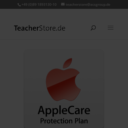
+49 (0)89 1893130-10
teacherstore@acsgroup.de