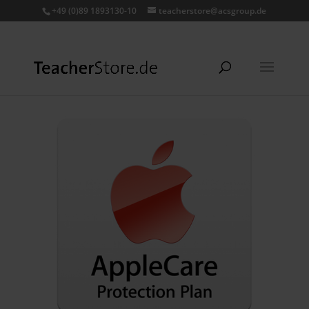
+49 (0)89 1893130-10
teacherstore@acsgroup.de