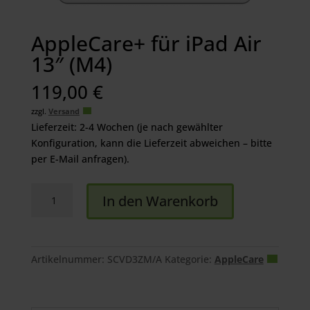
AppleCare+ für iPad Air
13″ (M4)
119,00
€
zzgl.
Versand
Lieferzeit: 2-4 Wochen (je nach gewählter
Konfiguration, kann die Lieferzeit abweichen – bitte
per E-Mail anfragen).
AppleCare+
In den Warenkorb
für
iPad
Air
13"
Artikelnummer:
SCVD3ZM/A
Kategorie:
AppleCare
(M4)
Menge