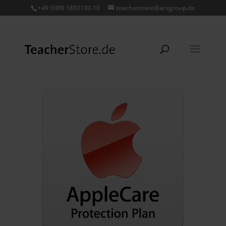
+49 (0)89 1893130-10
teacherstore@acsgroup.de