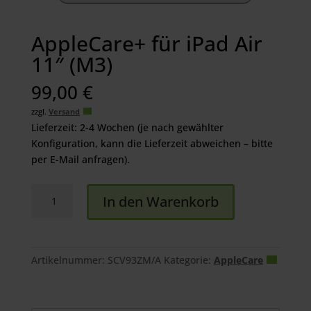
AppleCare+ für iPad Air
11″ (M3)
99,00
€
zzgl.
Versand
Lieferzeit: 2-4 Wochen (je nach gewählter
Konfiguration, kann die Lieferzeit abweichen – bitte
per E-Mail anfragen).
AppleCare+
In den Warenkorb
für
iPad
Air
11"
Artikelnummer:
SCV93ZM/A
Kategorie:
AppleCare
(M3)
Menge