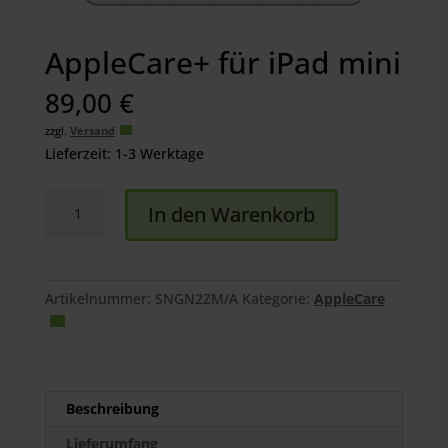
AppleCare+ für iPad mini
89,00
€
zzgl.
Versand
Lieferzeit: 1-3 Werktage
AppleCare+
In den Warenkorb
für
iPad
mini
Menge
Artikelnummer:
SNGN2ZM/A
Kategorie:
AppleCare
Beschreibung
Lieferumfang