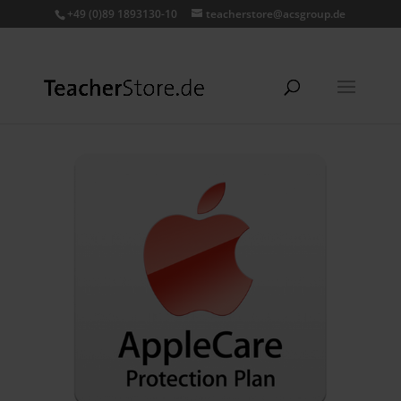
+49 (0)89 1893130-10
teacherstore@acsgroup.de