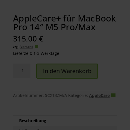
AppleCare+ für MacBook
Pro 14″ M5 Pro/Max
315,00
€
zzgl.
Versand
Lieferzeit: 1-3 Werktage
AppleCare+
In den Warenkorb
für
MacBook
Pro
14"
Artikelnummer:
SCXT3ZM/A
Kategorie:
AppleCare
M5
Pro/Max
Menge
Beschreibung