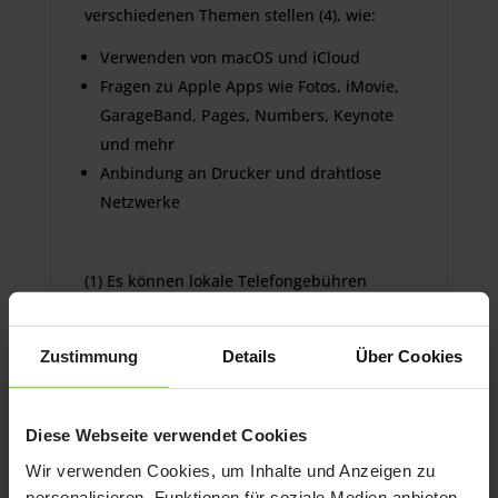
verschiedenen Themen stellen (4), wie:
Verwenden von macOS und iCloud
Fragen zu Apple Apps wie Fotos, iMovie,
GarageBand, Pages, Numbers, Keynote
und mehr
Anbindung an Drucker und drahtlose
Netzwerke
(1) Es können lokale Telefongebühren
anfallen. Die Telefonnummern und
Geschäftszeiten können variieren.
Zustimmung
Details
Über Cookies
Änderungen sind vorbehalten.
(2) Der AppleCare+ Hardwareschutz beginnt
ab dem Kaufdatum von AppleCare+. Wenn
AppleCare+ bis zu 60 Tage nach dem Kauf
Diese Webseite verwendet Cookies
des Mac erworben wird, ist der AppleCare+
Wir verwenden Cookies, um Inhalte und Anzeigen zu
Hardwareschutz erst ab diesem Tag gültig.
personalisieren, Funktionen für soziale Medien anbieten