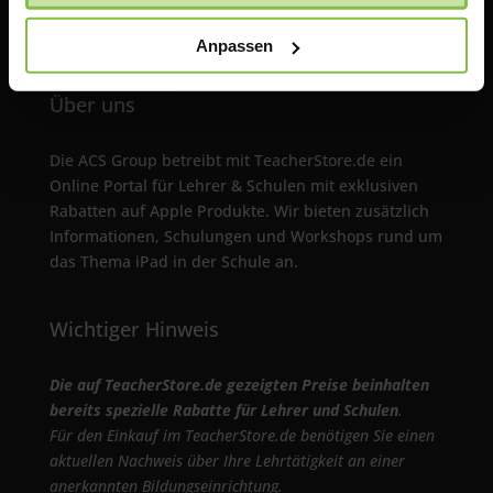
t: +49 (0)89 1893130-10
f: +49 (0)89 1893130-30
Anpassen
Über uns
Die ACS Group betreibt mit TeacherStore.de ein
Online Portal für Lehrer & Schulen mit exklusiven
Rabatten auf Apple Produkte. Wir bieten zusätzlich
Informationen, Schulungen und Workshops rund um
das Thema iPad in der Schule an.
Wichtiger Hinweis
Die auf TeacherStore.de gezeigten Preise beinhalten
bereits spezielle Rabatte für Lehrer und Schulen
.
Für den Einkauf im TeacherStore.de benötigen Sie einen
aktuellen Nachweis über Ihre Lehrtätigkeit an einer
anerkannten Bildungseinrichtung.