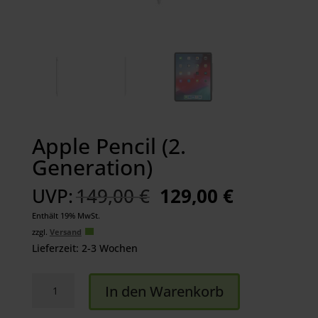
Apple Pencil (2.
Generation)
Ursprünglicher
Aktueller
UVP:
149,00
€
129,00
€
Preis
Preis
Enthält 19% MwSt.
war:
ist:
zzgl.
Versand
149,00 €
129,00 €.
Lieferzeit: 2-3 Wochen
Apple
In den Warenkorb
Pencil
(2.