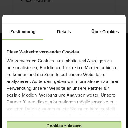
8,3″ iPad mini
Zustimmung
Details
Über Cookies
Diese Webseite verwendet Cookies
Wir verwenden Cookies, um Inhalte und Anzeigen zu
personalisieren, Funktionen für soziale Medien anbieten
zu können und die Zugriffe auf unsere Website zu
analysieren. Außerdem geben wir Informationen zu Ihrer
Verwendung unserer Website an unsere Partner für
ACS Group GmbH
soziale Medien, Werbung und Analysen weiter. Unsere
Otto-Hahn-Str. 38a
Partner führen diese Informationen möglicherweise mit
85521 Ottobrunn / Riemerling
weiteren Daten zusammen, die Sie ihnen bereitgestellt
Deutschland
haben oder die sie im Rahmen Ihrer Nutzung der Dienste
gesammelt haben.
e:
teacherstore@acsgroup.de
Cookies zulassen