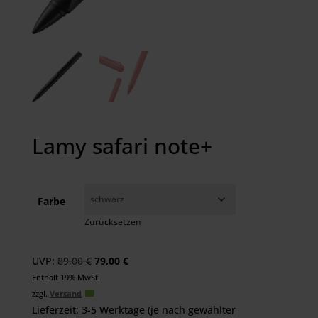
Lamy safari note+
Farbe
Zurücksetzen
Ursprünglicher
Aktueller
UVP:
89,00
€
79,00
€
Preis
Preis
Enthält 19% MwSt.
war:
ist:
zzgl.
Versand
89,00 €
79,00 €.
Lieferzeit: 3-5 Werktage (je nach gewählter