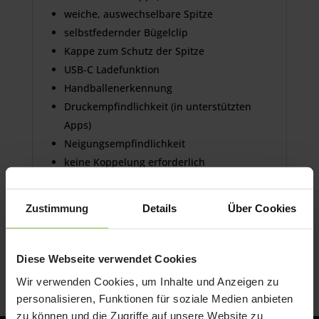
weiche, auswechselbare Spitze
selbstfedernder Bügelclip
Kappe zum Schutz der Spitze
USB-C Ladefunktion
Handballenerkennung
Druckempfindlichkeit (in unterstützten
Apps)
Neigungsempfindlichkeit
keine Koppelung erforderlich
Bis zu 10 Stunden Akkulaufzeit
1 Stunde Batterieladezeit
Zustimmung
Details
Über Cookies
Lieferumfang: LAMY safari note+, 2
Ersatzspitzen, USB-A zu USB-C Ladekabel
Diese Webseite verwendet Cookies
Wir verwenden Cookies, um Inhalte und Anzeigen zu
personalisieren, Funktionen für soziale Medien anbieten
zu können und die Zugriffe auf unsere Website zu