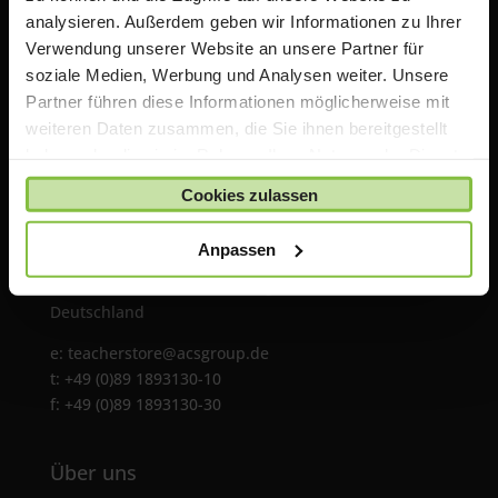
analysieren. Außerdem geben wir Informationen zu Ihrer
Verwendung unserer Website an unsere Partner für
soziale Medien, Werbung und Analysen weiter. Unsere
Partner führen diese Informationen möglicherweise mit
weiteren Daten zusammen, die Sie ihnen bereitgestellt
haben oder die sie im Rahmen Ihrer Nutzung der Dienste
gesammelt haben.
Cookies zulassen
ACS Group GmbH
Anpassen
Otto-Hahn-Str. 38a
85521 Ottobrunn / Riemerling
Deutschland
e:
teacherstore@acsgroup.de
t: +49 (0)89 1893130-10
f: +49 (0)89 1893130-30
Über uns