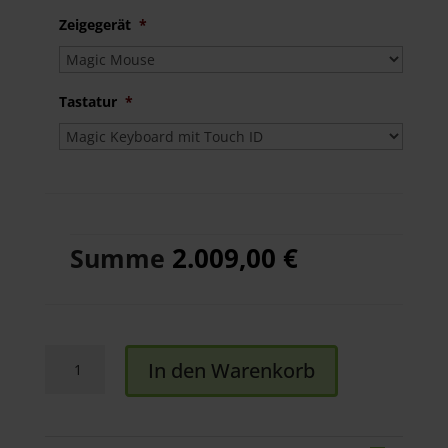
Zeigegerät
*
Tastatur
*
2.009,00 €
Summe
iMac
In den Warenkorb
24"
M4
10-
Core