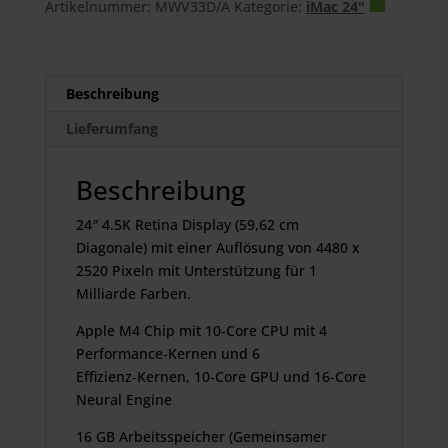
Artikelnummer:
MWV33D/A
Kategorie:
iMac 24"
CPU
512
GB
Speicher
Beschreibung
16
Lieferumfang
GB
Arbeitsspeicher
Beschreibung
Menge
24″ 4.5K Retina Display (59,62 cm
Diagonale) mit einer Auflösung von 4480 x
2520 Pixeln mit Unterstützung für 1
Milliarde Farben.
Apple M4 Chip mit 10‑Core CPU mit 4
Performance‑Kernen und 6
Effizienz‑Kernen, 10‑Core GPU und 16‑Core
Neural Engine
16 GB Arbeitsspeicher (Gemeinsamer