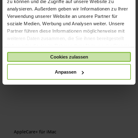
zu können und die Zugriffe auf unsere Website zu
macOS und integrierte Apps
analysieren. Außerdem geben wir Informationen zu Ihrer
Bitte beachten Sie, dass alle für Sie
Verwendung unserer Website an unsere Partner für
individuell konfigurierten Geräte von
soziale Medien, Werbung und Analysen weiter. Unsere
Umtausch/Rückgabe ausgeschlossen sind.
Partner führen diese Informationen möglicherweise mit
weiteren Daten zusammen, die Sie ihnen bereitgestellt
haben oder die sie im Rahmen Ihrer Nutzung der Dienste
gesammelt haben.
Cookies zulassen
Das könnte dir auch
gefallen …
Anpassen
AppleCare+ für iMac