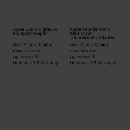
Apple USB-C Digital AV
Apple Thunderbolt 3
Multiport Adapter
(USB‑C) auf
Thunderbolt 2 Adapter
Ursprünglicher
Aktueller
Ursprünglicher
Aktueller
UVP:
79,00
€
75,00
€
UVP:
55,00
€
53,00
€
Preis
Preis
Preis
Preis
Enthält 19% MwSt.
Enthält 19% MwSt.
zzgl.
Versand
zzgl.
Versand
war:
ist:
war:
ist:
Lieferzeit: 3-5 Werktage
Lieferzeit: 3-5 Werktage
79,00 €
75,00 €.
55,00 €
53,00 €.