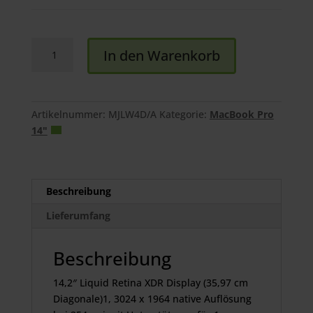
MacBook
In den Warenkorb
Pro
14"
M5
Pro
Artikelnummer:
MJLW4D/A
Kategorie:
MacBook Pro
15-
14"
Core
CPU
2TB
Menge
Beschreibung
Lieferumfang
Beschreibung
14,2″ Liquid Retina XDR Display (35,97 cm
Diagonale)1, 3024 x 1964 native Auflösung