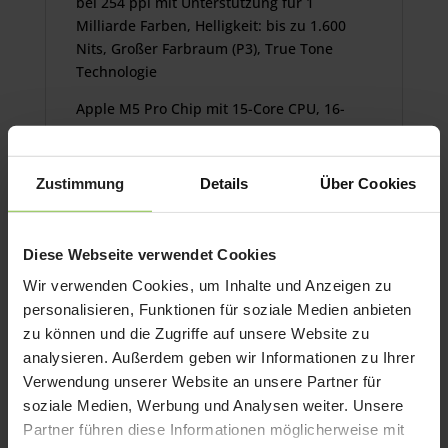
bei 254 ppi mit Unterstützung für 1
Milliarde Farben, Helligkeit: bis zu 1.600
Nits, Großer Farbraum (P3), True Tone
Technologie
Apple M5 Pro Chip mit 15-Core CPU, 16-
Core GPU, 16-Core Neural Engine.
Optional Apple M5 Pro Chip mit 18‑Core
CPU, 20‑Core GPU, Apple M5 Max Chip mit
Zustimmung
Details
Über Cookies
18‑Core CPU, 32‑Core GPU oder Apple M5
Max Chip mit 18‑Core CPU, 40‑Core GPU
verfügbar.
Diese Webseite verwendet Cookies
24 GB gemeinsamer Arbeitsspeicher.
Wir verwenden Cookies, um Inhalte und Anzeigen zu
Optional 36 GB (M5 Max 32-Core GPU), 48
personalisieren, Funktionen für soziale Medien anbieten
GB (M5 Pro 18-Core CPU oder M5 Max 40-
zu können und die Zugriffe auf unsere Website zu
Core GPU), 64 GB (M5 Pro 18-Core CPU oder
analysieren. Außerdem geben wir Informationen zu Ihrer
M5 Max 40-Core GPU) 128 GB (M5 Max 40-
Verwendung unserer Website an unsere Partner für
Core GPU) verfügbar.
soziale Medien, Werbung und Analysen weiter. Unsere
Partner führen diese Informationen möglicherweise mit
2 TB SSD Speicher.