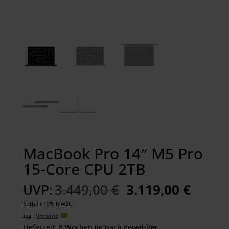
MacBook Pro 14″ M5 Pro
15-Core CPU 2TB
Ursprünglicher
Aktuel
UVP:
3.449,00
€
3.119,00
€
Preis
Preis
Enthält 19% MwSt.
war:
ist:
zzgl.
Versand
3.449,00 €
3.119,
Lieferzeit: 8 Wochen (je nach gewählter