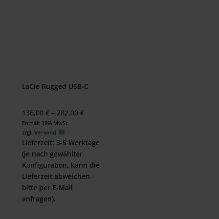
LaCie Rugged USB-C
Preisspanne:
136,00
€
–
282,00
€
136,00 €
Enthält 19% MwSt.
zzgl.
Versand
bis
Lieferzeit: 3-5 Werktage
282,00 €
(je nach gewählter
Konfiguration, kann die
Lieferzeit abweichen -
bitte per E-Mail
anfragen).