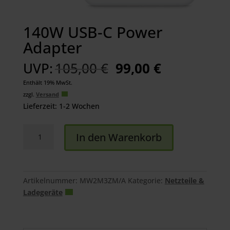
140W USB-C Power
Adapter
Ursprünglicher
Aktueller
UVP:
105,00
€
99,00
€
Preis
Preis
Enthält 19% MwSt.
war:
ist:
zzgl.
Versand
105,00 €
99,00 €.
Lieferzeit: 1-2 Wochen
140W
In den Warenkorb
USB-
C
Power
Adapter
Artikelnummer:
MW2M3ZM/A
Kategorie:
Netzteile &
Menge
Ladegeräte