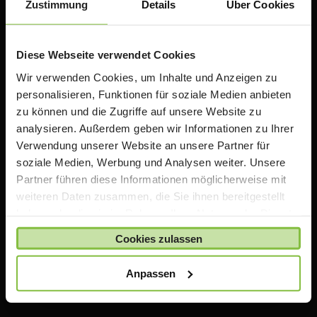
Zustimmung
Details
Über Cookies
Diese Webseite verwendet Cookies
Wir verwenden Cookies, um Inhalte und Anzeigen zu
personalisieren, Funktionen für soziale Medien anbieten
zu können und die Zugriffe auf unsere Website zu
analysieren. Außerdem geben wir Informationen zu Ihrer
ACS Group GmbH
Verwendung unserer Website an unsere Partner für
Otto-Hahn-Str. 38a
soziale Medien, Werbung und Analysen weiter. Unsere
85521 Ottobrunn / Riemerling
Partner führen diese Informationen möglicherweise mit
Deutschland
weiteren Daten zusammen, die Sie ihnen bereitgestellt
e:
teacherstore@acsgroup.de
haben oder die sie im Rahmen Ihrer Nutzung der Dienste
t: +49 (0)89 1893130-10
gesammelt haben.
Cookies zulassen
f: +49 (0)89 1893130-30
Anpassen
Über uns