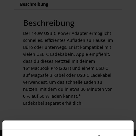
Beschreibung
Beschreibung
Der 140W USB‑C Power Adapter ermöglicht
schnelles, effizientes Aufladen zu Hause, im
Büro oder unterwegs. Er ist kompatibel mit
vielen USB‑C Ladekabeln. Apple empfiehlt,
dass du dieses Netzteil mit deinem
16″ MacBook Pro (2021) und einem USB‑C
auf MagSafe 3 Kabel oder USB‑C Ladekabel
verwendest, um das schnelle Laden zu
nutzen, mit dem du in etwa 30 Minuten von
0 % auf 50 % laden kannst.*
Ladekabel separat erhältlich.