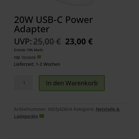
20W USB-C Power
Adapter
Ursprünglicher
Aktueller
UVP:
25,00
€
23,00
€
Preis
Preis
Enthält 19% MwSt.
war:
ist:
zzgl.
Versand
25,00 €
23,00 €.
Lieferzeit: 1-2 Wochen
20W
In den Warenkorb
USB-
C
Power
Adapter
Artikelnummer:
MD3J4ZM/A
Kategorie:
Netzteile &
Menge
Ladegeräte