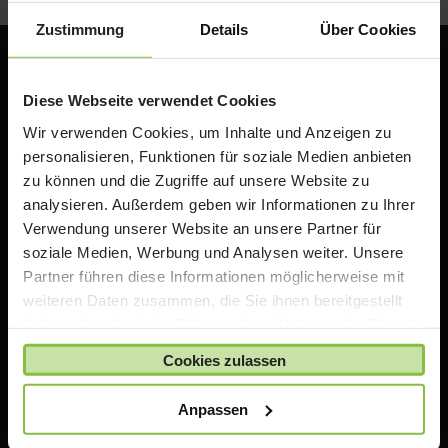
Zustimmung
Details
Über Cookies
Diese Webseite verwendet Cookies
Wir verwenden Cookies, um Inhalte und Anzeigen zu
personalisieren, Funktionen für soziale Medien anbieten
zu können und die Zugriffe auf unsere Website zu
analysieren. Außerdem geben wir Informationen zu Ihrer
Verwendung unserer Website an unsere Partner für
ACS Group GmbH
soziale Medien, Werbung und Analysen weiter. Unsere
Otto-Hahn-Str. 38a
Partner führen diese Informationen möglicherweise mit
85521 Ottobrunn / Riemerling
weiteren Daten zusammen, die Sie ihnen bereitgestellt
Deutschland
haben oder die sie im Rahmen Ihrer Nutzung der Dienste
e:
teacherstore@acsgroup.de
gesammelt haben.
Cookies zulassen
t: +49 (0)89 1893130-10
f: +49 (0)89 1893130-30
Anpassen