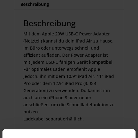
Beschreibung
Beschreibung
Mit dem Apple 20W USB‑C Power Adapter
(Netzteil) kannst du dein iPad Air zu Hause,
im Büro oder unterwegs schnell und
effizient aufladen. Der Power Adapter ist
mit jedem USB‑C fähigen Gerät kompatibel.
Für optimales Laden empfiehlt Apple
jedoch, ihn mit dem 10,9″ iPad Air, 11″ iPad
Pro oder dem 12,9″ iPad Pro (3. & 4.
Generation) zu verwenden. Du kannst ihn
auch an ein iPhone 8 oder neuer
anschließen, um die Schnellladefunktion zu
nutzen.
Ladekabel separat erhältlich.