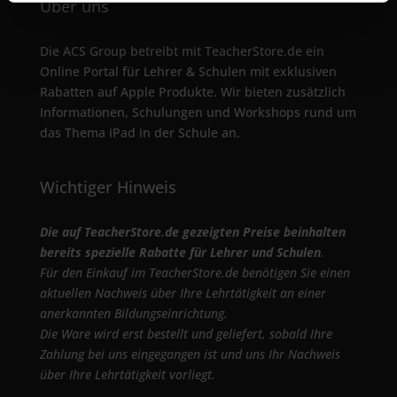
Über uns
Die ACS Group betreibt mit TeacherStore.de ein
Online Portal für Lehrer & Schulen mit exklusiven
Rabatten auf Apple Produkte. Wir bieten zusätzlich
Informationen, Schulungen und Workshops rund um
das Thema iPad in der Schule an.
Wichtiger Hinweis
Die auf TeacherStore.de gezeigten Preise beinhalten
bereits spezielle Rabatte für Lehrer und Schulen
.
Für den Einkauf im TeacherStore.de benötigen Sie einen
aktuellen Nachweis über Ihre Lehrtätigkeit an einer
anerkannten Bildungseinrichtung.
Die Ware wird erst bestellt und geliefert, sobald Ihre
Zahlung bei uns eingegangen ist und uns Ihr Nachweis
über Ihre Lehrtätigkeit vorliegt.