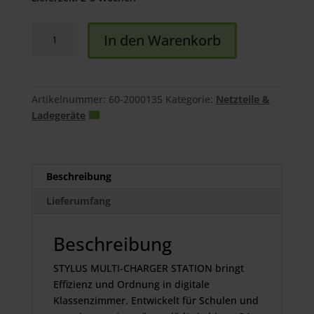
DEQSTER
In den Warenkorb
Stylus
Multi
Charger
Station
Artikelnummer:
60-2000135
Kategorie:
Netzteile &
Menge
Ladegeräte
Beschreibung
Lieferumfang
Beschreibung
STYLUS MULTI-CHARGER STATION bringt
Effizienz und Ordnung in digitale
Klassenzimmer. Entwickelt für Schulen und