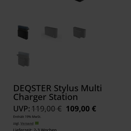
DEQSTER Stylus Multi
Charger Station
Ursprünglicher
Aktueller
UVP:
119,00
€
109,00
€
Preis
Preis
Enthält 19% MwSt.
war:
ist:
zzgl.
Versand
119,00 €
109,00 €.
Lieferzeit: 2-3 Wochen