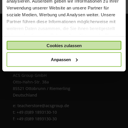
analysieren. Außerdem geben wir Informationen zu Ihrer
Verwendung unserer Website an unsere Partner für
soziale Medien, Werbung und Analysen weiter. Unsere
Partner führen diese Informationen möglicherweise mit
weiteren Daten zusammen, die Sie ihnen bereitgestellt
haben oder die sie im Rahmen Ihrer Nutzung der Dienste
gesammelt haben.
Cookies zulassen
Anpassen
ACS Group GmbH
Otto-Hahn-Str. 38a
85521 Ottobrunn / Riemerling
Deutschland
e:
teacherstore@acsgroup.de
t: +49 (0)89 1893130-10
f: +49 (0)89 1893130-30