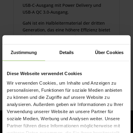
USB-C-Ausgang mit Power Delivery und
USB-A QC 3.0-Ausgang.
GaN ist ein Halbleitermaterial der dritten
Generation, das eine höhere Effizienz bietet
als das in den meisten Ladegeräten
verwendete Silizium. Der Galliumnitrid-
Chip hat viele Vorteile, darunter eine
Zustimmung
Details
Über Cookies
bessere Wärmeableitung, geringere Größe
und maximale Leistung. Qualcomm
QuickCharge 3.0 ist ein spezielles System,
Diese Webseite verwendet Cookies
das ultraschnelle Energie liefert, ohne dass
Wir verwenden Cookies, um Inhalte und Anzeigen zu
das Gerät überladen wird.
personalisieren, Funktionen für soziale Medien anbieten
zu können und die Zugriffe auf unsere Website zu
analysieren. Außerdem geben wir Informationen zu Ihrer
Verwendung unserer Website an unsere Partner für
soziale Medien, Werbung und Analysen weiter. Unsere
Partner führen diese Informationen möglicherweise mit
weiteren Daten zusammen, die Sie ihnen bereitgestellt