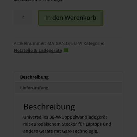
Tucano
In den Warenkorb
38W
USB
GaN
Wall
Artikelnummer:
MA-GAN38-EU-W
Kategorie:
Charger
Netzteile & Ladegeräte
Menge
Beschreibung
Lieferumfang
Beschreibung
Universelles 38-W-Doppelwandladegerät
mit europäischem Stecker für Laptops und
andere Geräte mit GaN-Technologie.