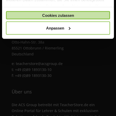
haben oder die sie im Rahmen Ihrer Nutzung der Dienste
gesammelt haben.
Cookies zulassen
Anpassen
ACS Group GmbH
Otto-Hahn-Str. 38a
85521 Ottobrunn / Riemerling
Deutschland
e:
teacherstore@acsgroup.de
t: +49 (0)89 1893130-10
f: +49 (0)89 1893130-30
Über uns
Die ACS Group betreibt mit TeacherStore.de ein
Online Portal für Lehrer & Schulen mit exklusiven