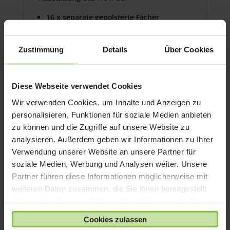
16 x separate gepolsterte Fächer
Flexibel für iPad mit und ohne Hülle/
Smartcover verwendbar.
Zustimmung
Details
Über Cookies
Max. Fachgröße inkl. Hülle L 275 x B 28 x
H 200 mm
Lädt und
synchronisiert
gleichzeitig 16
Diese Webseite verwendet Cookies
iPad (bei drahtlosem Sync, je nach
Wir verwenden Cookies, um Inhalte und Anzeigen zu
verwendeter Software) Keine einzelnen
personalisieren, Funktionen für soziale Medien anbieten
iPad Netzteile erforderlich
zu können und die Zugriffe auf unsere Website zu
Staufach und Netzteilanschluß
analysieren. Außerdem geben wir Informationen zu Ihrer
erhältlich in schwarz
Verwendung unserer Website an unsere Partner für
soziale Medien, Werbung und Analysen weiter. Unsere
inkl. USB-A auf USB-C Kabel
Partner führen diese Informationen möglicherweise mit
*** ohne abgebildete zusätzliche
weiteren Daten zusammen, die Sie ihnen bereitgestellt
Hardware ***
haben oder die sie im Rahmen Ihrer Nutzung der Dienste
gesammelt haben.
Cookies zulassen