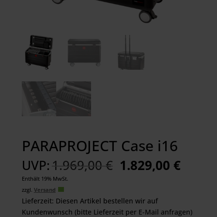
PARAPROJECT Case i16
Ursprünglicher
Aktuel
UVP:
1.969,00
€
1.829,00
€
Preis
Preis
Enthält 19% MwSt.
war:
ist:
zzgl.
Versand
1.969,00 €
1.829,
Lieferzeit: Diesen Artikel bestellen wir auf
Kundenwunsch (bitte Lieferzeit per E-Mail anfragen)