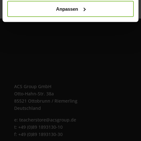
Anpassen
ACS Group GmbH
Otto-Hahn-Str. 38a
85521 Ottobrunn / Riemerling
Deutschland
e:
teacherstore@acsgroup.de
t: +49 (0)89 1893130-10
f: +49 (0)89 1893130-30