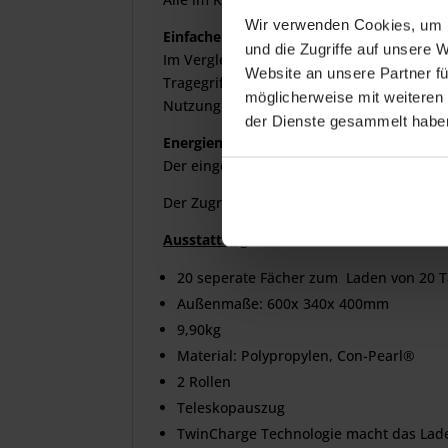
Wir verwenden Cookies, um I
Einfachere und flexiblere Nutzung
und die Zugriffe auf unsere 
Im Vergleich zu Notebookwagen kann der 
Website an unsere Partner fü
Tragegriffen befördert werden, wenn kein 
möglicherweise mit weiteren
Nutzung von Tabelts in kleineren Gruppen
der Dienste gesammelt habe
Energiemanagement
Der eingebaute Einschaltstrombegrenzer e
Der Zugriff auf die Geräte erfolgt ergon
Ausstattung
20 seperate Fächer zum
Laden von 20 Ta
Außenmaße: 600x 340x 400mm
9,90kg
Material: Polypropylen, Con-Pearl®
2 Rollen
Teleskopauszug
TwinCharge Technologie macht das Lade