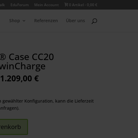
alk
EduForum
Mein Account
0 Artikel
0,00 €
Shop
Referenzen
Über uns
® Case CC20
TwinCharge
Ursprünglicher
Aktueller
1.209,00
€
Preis
Preis
war:
ist:
1.309,00 €
1.209,00 €.
h gewählter Konfiguration, kann die Lieferzeit
anfragen).
renkorb