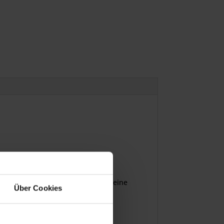
portkoffer ab. Moderne Eleganz, eine
Über Cookies
nik unterstützt.
aufladen.