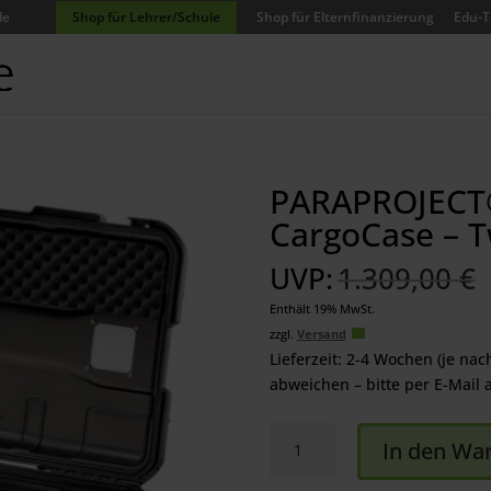
de
Shop für Lehrer/Schule
Shop für Elternfinanzierung
Edu-T
PARAPROJECT
CargoCase – 
UVP:
1.309,00
€
Enthält 19% MwSt.
zzgl.
Versand
Lieferzeit: 2-4 Wochen (je nac
abweichen – bitte per E-Mail 
PARAPROJECT®
In den Wa
Case
CC20