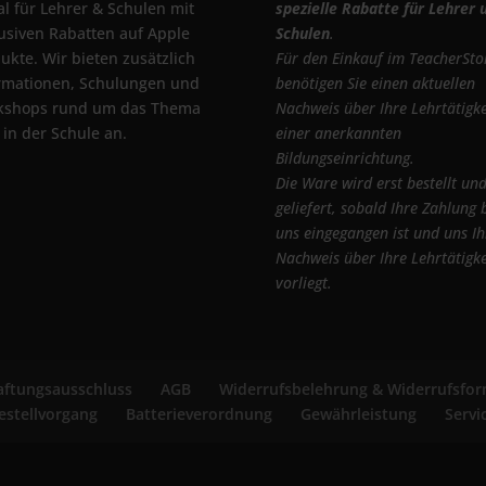
al für Lehrer & Schulen mit
spezielle Rabatte für Lehrer 
usiven Rabatten auf Apple
Schulen
.
ukte. Wir bieten zusätzlich
Für den Einkauf im TeacherSto
rmationen, Schulungen und
benötigen Sie einen aktuellen
kshops rund um das Thema
Nachweis über Ihre Lehrtätigke
 in der Schule an.
einer anerkannten
Bildungseinrichtung.
Die Ware wird erst bestellt un
geliefert, sobald Ihre Zahlung 
uns eingegangen ist und uns Ih
Nachweis über Ihre Lehrtätigke
vorliegt.
ftungsausschluss
AGB
Widerrufsbelehrung & Widerrufsfor
estellvorgang
Batterieverordnung
Gewährleistung
Servi