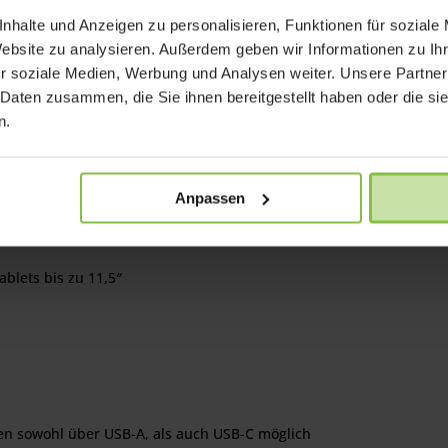
nhalte und Anzeigen zu personalisieren, Funktionen für soziale
Website zu analysieren. Außerdem geben wir Informationen zu I
rollbare PARAPROJECT® CASE auch über Treppen in andere Stockw
r soziale Medien, Werbung und Analysen weiter. Unsere Partner
Aufzug zur Verfügung steht. Selbst eine Mitnahme im Auto ist mögl
 Daten zusammen, die Sie ihnen bereitgestellt haben oder die s
, ohne auf Lademöglichkeit oder drahtloses Netzwerk verzichten 
n.
rmöglicht die Verwendung von nur einer Zuleitung für den gesamt
Anpassen
omisch bequem von oben.
blets bis zu 11,5″
n sowohl über USB-A, als auch USB-C möglich