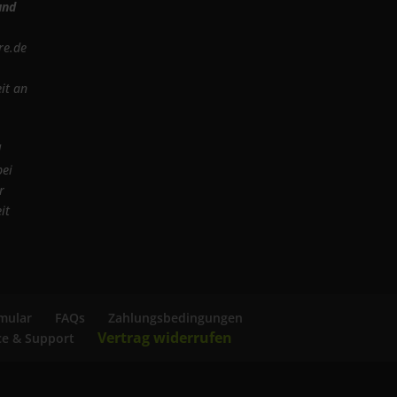
und
re.de
it an
d
bei
r
it
mular
FAQs
Zahlungsbedingungen
Vertrag widerrufen
ce & Support