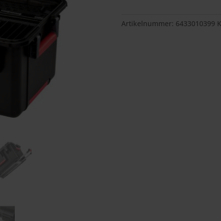
CargoCase
-
Artikelnummer:
6433010399
K
TwinCharge
Menge