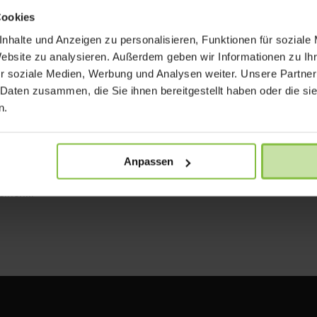
en, was voraussichtlich im April verfügbar sein wird: Das neue
Cookies
erige MacBook Air. Es wiegt gerademal 920 Gramm und misst an der
nhalte und Anzeigen zu personalisieren, Funktionen für soziale
..
Website zu analysieren. Außerdem geben wir Informationen zu I
r soziale Medien, Werbung und Analysen weiter. Unsere Partner
 Daten zusammen, die Sie ihnen bereitgestellt haben oder die s
mm für iPhone 5
n.
re
 5 Akkaustausch-Programm geändert. Nach neuem Stand steht für
Anpassen
 dem Akku haben, ein Zeitraum von drei Jahren nach dem ersten
inen...