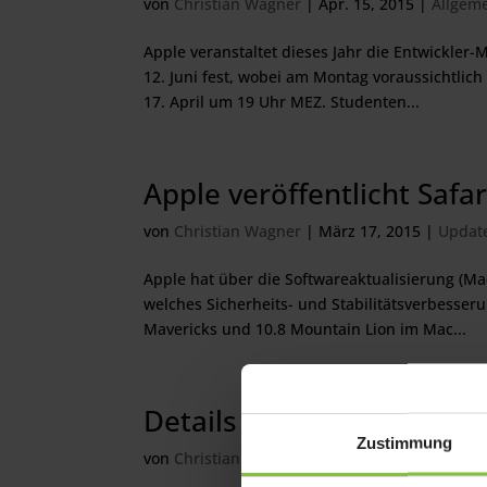
von
Christian Wagner
|
Apr. 15, 2015
|
Allgem
Apple veranstaltet dieses Jahr die Entwickler-
12. Juni fest, wobei am Montag voraussichtlich
17. April um 19 Uhr MEZ. Studenten...
Apple veröffentlicht Safar
von
Christian Wagner
|
März 17, 2015
|
Updat
Apple hat über die Softwareaktualisierung (Mac 
welches Sicherheits- und Stabilitätsverbesseru
Mavericks und 10.8 Mountain Lion im Mac...
Details zum neuen MacB
Zustimmung
von
Christian Wagner
|
März 11, 2015
|
Hardw