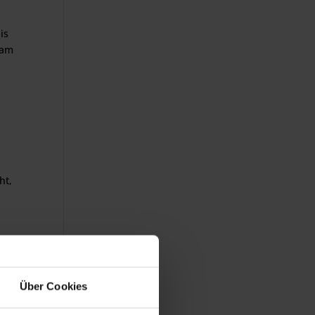
is
 am
ht,
Über Cookies