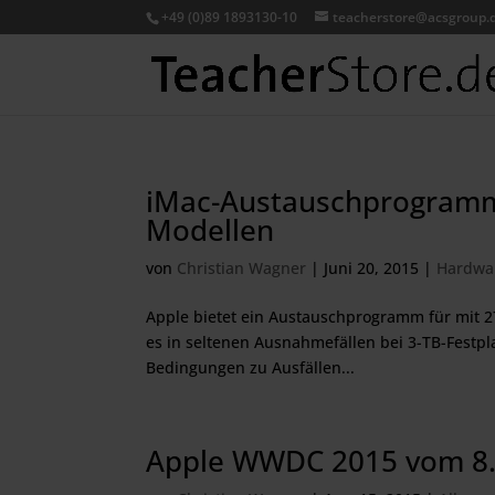
+49 (0)89 1893130-10
teacherstore@acsgroup.
iMac-Austauschprogramm f
Modellen
von
Christian Wagner
|
Juni 20, 2015
|
Hardwa
Apple bietet ein Austauschprogramm für mit 27“
es in seltenen Ausnahmefällen bei 3-TB-Festp
Bedingungen zu Ausfällen...
Apple WWDC 2015 vom 8. b