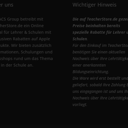
r uns
Wichtiger Hinweis
ACS Group betreibt mit
Die auf TeacherStore.de geze
herStore.de ein Online
Preise beinhalten bereits
al für Lehrer & Schulen mit
spezielle Rabatte für Lehrer 
usiven Rabatten auf Apple
Schulen
.
ukte. Wir bieten zusätzlich
Für den Einkauf im TeacherSto
rmationen, Schulungen und
benötigen Sie einen aktuellen
kshops rund um das Thema
Nachweis über Ihre Lehrtätigke
 in der Schule an.
einer anerkannten
Bildungseinrichtung.
Die Ware wird erst bestellt un
geliefert, sobald Ihre Zahlung 
uns eingegangen ist und uns Ih
Nachweis über Ihre Lehrtätigke
vorliegt.