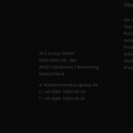
Übe
Die 
Teac
Port
exkl
Prod
ACS Group GmbH
Info
Otto-Hahn-Str. 38a
Wor
85521 Ottobrunn / Riemerling
iPad
Deutschland
e:
teacherstore@acsgroup.de
t: +49 (0)89 1893130-10
f: +49 (0)89 1893130-30