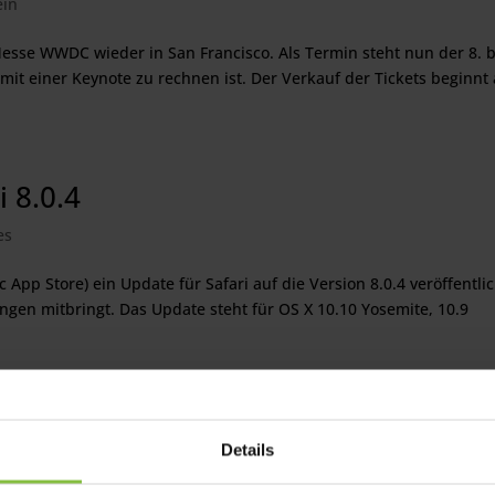
ein
Messe WWDC wieder in San Francisco. Als Termin steht nun der 8. b
 mit einer Keynote zu rechnen ist. Der Verkauf der Tickets beginnt
i 8.0.4
es
App Store) ein Update für Safari auf die Version 8.0.4 veröffentlic
ngen mitbringt. Das Update steht für OS X 10.10 Yosemite, 10.9
ook
Details
are