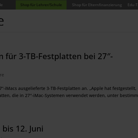
de
Shop für Lehrer/Schule
Shop für Elternfinanzierung
Edu-T
ür 3-TB-Festplatten bei 27″-
re
-iMacs ausgelieferte 3-TB-Festplatten an. „Apple hat festgestellt,
latten, die in 27″-iMac-Systemen verwendet werden, unter bestim
is 12. Juni