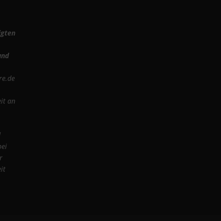
igten
und
re.de
it an
d
bei
r
it