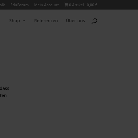
alk
EduForum
Mein Account
0 Artikel
0,00 €
Shop
Referenzen
Über uns
 dass
mten