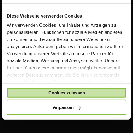
Rabatten auf Apple Produkte. Wir bieten zusätzlich
Informationen, Schulungen und Workshops rund um
das Thema iPad in der Schule an.
Diese Webseite verwendet Cookies
Wir verwenden Cookies, um Inhalte und Anzeigen zu
personalisieren, Funktionen für soziale Medien anbieten
Wichtiger Hinweis
zu können und die Zugriffe auf unsere Website zu
analysieren. Außerdem geben wir Informationen zu Ihrer
Die auf TeacherStore.de gezeigten Preise beinhalten
Verwendung unserer Website an unsere Partner für
bereits spezielle Rabatte für Lehrer und Schulen
.
soziale Medien, Werbung und Analysen weiter. Unsere
Für den Einkauf im TeacherStore.de benötigen Sie einen
Partner führen diese Informationen möglicherweise mit
aktuellen Nachweis über Ihre Lehrtätigkeit an einer
weiteren Daten zusammen, die Sie ihnen bereitgestellt
anerkannten Bildungseinrichtung.
haben oder die sie im Rahmen Ihrer Nutzung der Dienste
Die Ware wird erst bestellt und geliefert, sobald Ihre
gesammelt haben.
Zahlung bei uns eingegangen ist und uns Ihr Nachweis
Cookies zulassen
über Ihre Lehrtätigkeit vorliegt.
Anpassen