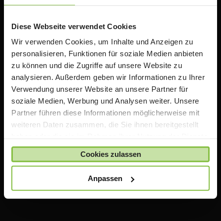
Rabatten auf Apple Produkte. Wir bieten zusätzlich
Informationen, Schulungen und Workshops rund um
das Thema iPad in der Schule an.
Diese Webseite verwendet Cookies
Wir verwenden Cookies, um Inhalte und Anzeigen zu
personalisieren, Funktionen für soziale Medien anbieten
Wichtiger Hinweis
zu können und die Zugriffe auf unsere Website zu
analysieren. Außerdem geben wir Informationen zu Ihrer
Die auf TeacherStore.de gezeigten Preise beinhalten
Verwendung unserer Website an unsere Partner für
bereits spezielle Rabatte für Lehrer und Schulen
.
soziale Medien, Werbung und Analysen weiter. Unsere
Für den Einkauf im TeacherStore.de benötigen Sie einen
Partner führen diese Informationen möglicherweise mit
aktuellen Nachweis über Ihre Lehrtätigkeit an einer
weiteren Daten zusammen, die Sie ihnen bereitgestellt
anerkannten Bildungseinrichtung.
haben oder die sie im Rahmen Ihrer Nutzung der Dienste
Die Ware wird erst bestellt und geliefert, sobald Ihre
gesammelt haben.
Zahlung bei uns eingegangen ist und uns Ihr Nachweis
Cookies zulassen
über Ihre Lehrtätigkeit vorliegt.
Anpassen