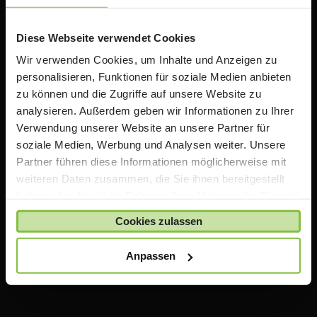
Rabatten auf Apple Produkte. Wir bieten zusätzlich
Informationen, Schulungen und Workshops rund um
das Thema iPad in der Schule an.
Diese Webseite verwendet Cookies
Wir verwenden Cookies, um Inhalte und Anzeigen zu
personalisieren, Funktionen für soziale Medien anbieten
Wichtiger Hinweis
zu können und die Zugriffe auf unsere Website zu
analysieren. Außerdem geben wir Informationen zu Ihrer
Die auf TeacherStore.de gezeigten Preise beinhalten
Verwendung unserer Website an unsere Partner für
bereits spezielle Rabatte für Lehrer und Schulen
.
soziale Medien, Werbung und Analysen weiter. Unsere
Für den Einkauf im TeacherStore.de benötigen Sie einen
Partner führen diese Informationen möglicherweise mit
aktuellen Nachweis über Ihre Lehrtätigkeit an einer
weiteren Daten zusammen, die Sie ihnen bereitgestellt
anerkannten Bildungseinrichtung.
haben oder die sie im Rahmen Ihrer Nutzung der Dienste
Die Ware wird erst bestellt und geliefert, sobald Ihre
gesammelt haben.
Zahlung bei uns eingegangen ist und uns Ihr Nachweis
Cookies zulassen
über Ihre Lehrtätigkeit vorliegt.
Anpassen