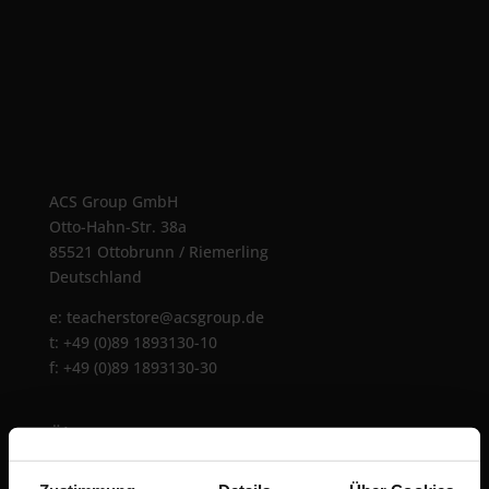
ACS Group GmbH
Otto-Hahn-Str. 38a
85521 Ottobrunn / Riemerling
Deutschland
e:
teacherstore@acsgroup.de
t: +49 (0)89 1893130-10
f: +49 (0)89 1893130-30
Über uns