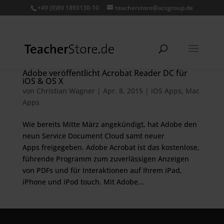
+49 (0)89 1893130-10
teacherstore@acsgroup.de
Adobe veröffentlicht Acrobat Reader DC für
iOS & OS X
von
Christian Wagner
|
Apr. 8, 2015
|
iOS Apps
,
Mac
Apps
Wie bereits Mitte März angekündigt, hat Adobe den
neun Service Document Cloud samt neuer
Apps freigegeben. Adobe Acrobat ist das kostenlose,
führende Programm zum zuverlässigen Anzeigen
von PDFs und für Interaktionen auf Ihrem iPad,
iPhone und iPod touch. Mit Adobe...