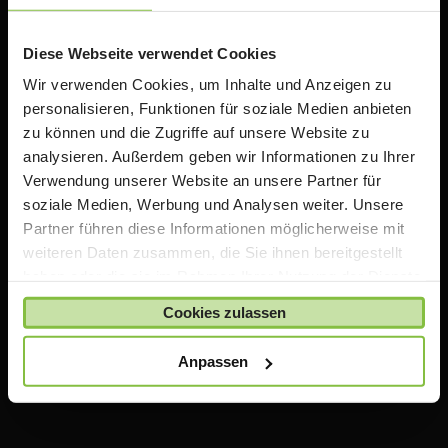
Rabatten auf Apple Produkte. Wir bieten zusätzlich
Informationen, Schulungen und Workshops rund um
das Thema iPad in der Schule an.
Diese Webseite verwendet Cookies
Wir verwenden Cookies, um Inhalte und Anzeigen zu
personalisieren, Funktionen für soziale Medien anbieten
Wichtiger Hinweis
zu können und die Zugriffe auf unsere Website zu
analysieren. Außerdem geben wir Informationen zu Ihrer
Die auf TeacherStore.de gezeigten Preise beinhalten
Verwendung unserer Website an unsere Partner für
bereits spezielle Rabatte für Lehrer und Schulen
.
soziale Medien, Werbung und Analysen weiter. Unsere
Für den Einkauf im TeacherStore.de benötigen Sie einen
Partner führen diese Informationen möglicherweise mit
aktuellen Nachweis über Ihre Lehrtätigkeit an einer
weiteren Daten zusammen, die Sie ihnen bereitgestellt
anerkannten Bildungseinrichtung.
haben oder die sie im Rahmen Ihrer Nutzung der Dienste
Die Ware wird erst bestellt und geliefert, sobald Ihre
gesammelt haben.
Zahlung bei uns eingegangen ist und uns Ihr Nachweis
Cookies zulassen
über Ihre Lehrtätigkeit vorliegt.
Anpassen