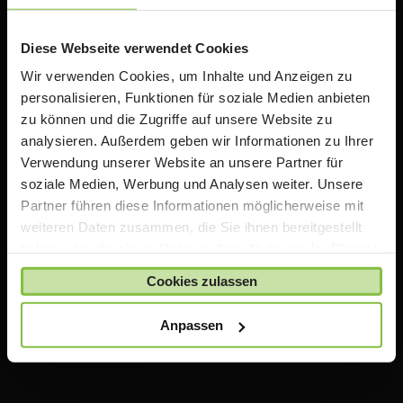
Rabatten auf Apple Produkte. Wir bieten zusätzlich
Informationen, Schulungen und Workshops rund um
das Thema iPad in der Schule an.
Diese Webseite verwendet Cookies
Wir verwenden Cookies, um Inhalte und Anzeigen zu
personalisieren, Funktionen für soziale Medien anbieten
Wichtiger Hinweis
zu können und die Zugriffe auf unsere Website zu
analysieren. Außerdem geben wir Informationen zu Ihrer
Die auf TeacherStore.de gezeigten Preise beinhalten
Verwendung unserer Website an unsere Partner für
bereits spezielle Rabatte für Lehrer und Schulen
.
soziale Medien, Werbung und Analysen weiter. Unsere
Für den Einkauf im TeacherStore.de benötigen Sie einen
Partner führen diese Informationen möglicherweise mit
aktuellen Nachweis über Ihre Lehrtätigkeit an einer
weiteren Daten zusammen, die Sie ihnen bereitgestellt
anerkannten Bildungseinrichtung.
haben oder die sie im Rahmen Ihrer Nutzung der Dienste
Die Ware wird erst bestellt und geliefert, sobald Ihre
gesammelt haben.
Zahlung bei uns eingegangen ist und uns Ihr Nachweis
Cookies zulassen
über Ihre Lehrtätigkeit vorliegt.
Anpassen