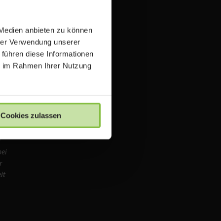
 Medien anbieten zu können
igten
hrer Verwendung unserer
 führen diese Informationen
und
ie im Rahmen Ihrer Nutzung
re.de
it an
Cookies zulassen
d
bei
r
it