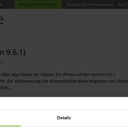
de
Shop für Lehrer/Schule
Shop für Elternfinanzierung
Edu-T
n 9.6.1)
es
 Mac App Stores ein Update für iPhoto auf die Version 9.6.1
eht die Verbesserung der Kompatibilität beim Migrieren von iPhot
hes...
Details