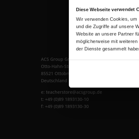
Übe
Diese Webseite verwendet 
Wir verwenden Cookies, um I
Die 
und die Zugriffe auf unsere 
Teac
Website an unsere Partner fü
Port
möglicherweise mit weiteren
exkl
der Dienste gesammelt habe
Prod
ACS Group GmbH
Info
Otto-Hahn-Str. 38a
Wor
85521 Ottobrunn / Riemerling
iPad
Deutschland
e:
teacherstore@acsgroup.de
t: +49 (0)89 1893130-10
f: +49 (0)89 1893130-30