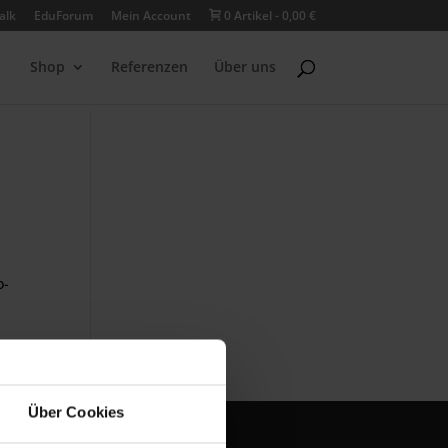
alk
EduForum
Mein Account
0 Artikel
0,00 €
Shop
Referenzen
Über uns
o-
Über Cookies