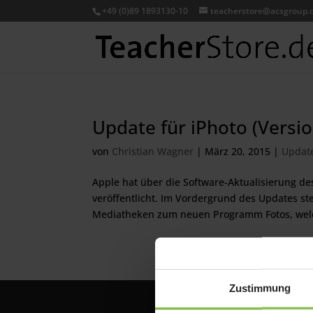
+49 (0)89 1893130-10
teacherstore@acsgroup.
Update für iPhoto (Versio
von
Christian Wagner
|
März 20, 2015
|
Updat
Apple hat über die Software-Aktualisierung des
veröffentlicht. Im Vordergrund des Updates st
Mediatheken zum neuen Programm Fotos, welc
Zustimmung