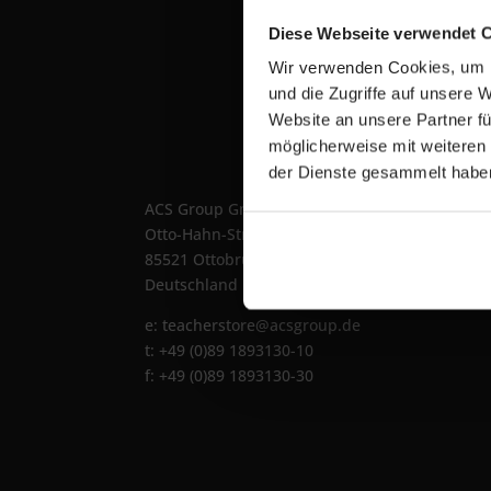
Übe
Diese Webseite verwendet 
Wir verwenden Cookies, um I
Die 
und die Zugriffe auf unsere 
Teac
Website an unsere Partner fü
Port
möglicherweise mit weiteren
exkl
der Dienste gesammelt habe
Prod
ACS Group GmbH
Info
Otto-Hahn-Str. 38a
Wor
85521 Ottobrunn / Riemerling
iPad
Deutschland
e:
teacherstore@acsgroup.de
t: +49 (0)89 1893130-10
f: +49 (0)89 1893130-30