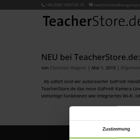
+49 (0)89 1893130-10
teacherstore@acsgroup.
NEU bei TeacherStore.de
von
Christian Wagner
|
Mai 1, 2015
|
Allgemei
Ab sofort sind wir autorisierter GoPro® Händ
TeacherStore.de das neue GoPro® Kamera Line
vielseitige Funktionen wie integriertes Wi-Fi, ist
Zustimmung