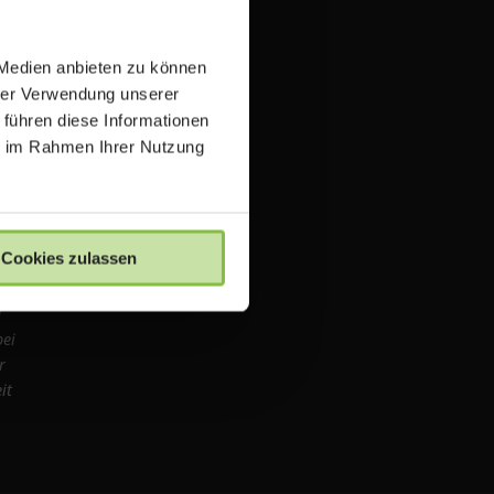
 Medien anbieten zu können
igten
hrer Verwendung unserer
 führen diese Informationen
und
ie im Rahmen Ihrer Nutzung
re.de
it an
Cookies zulassen
d
bei
r
it