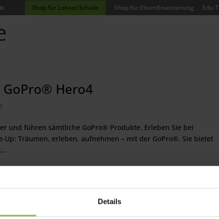
de
Shop für Lehrer/Schule
Shop für Elternfinanzierung
Edu-T
: GoPro® Hero4
n
ler und führen sämtliche GoPro® Produkte. Erleben Sie bei
-Up: Träumen, erleben, aufnehmen – mit der GoPro®. Sie bietet
...
Details