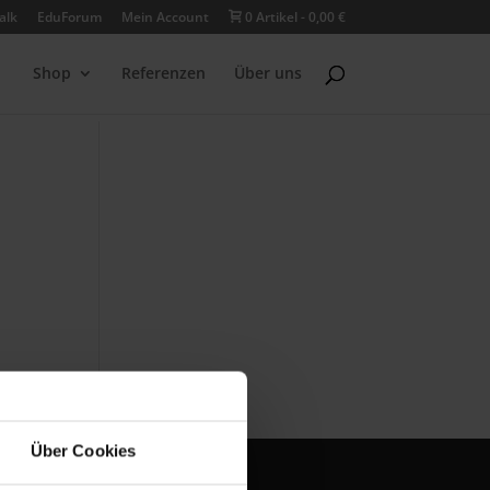
alk
EduForum
Mein Account
0 Artikel
0,00 €
Shop
Referenzen
Über uns
Über Cookies