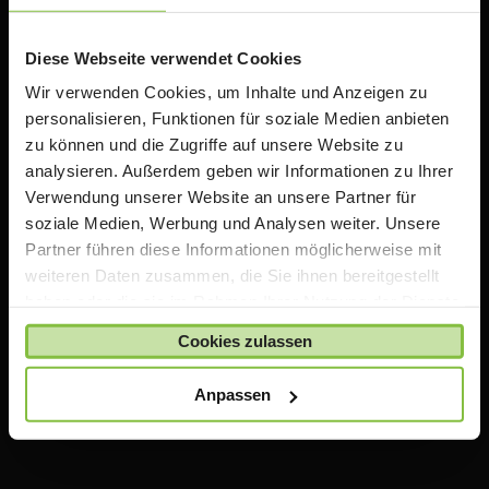
Rabatten auf Apple Produkte. Wir bieten zusätzlich
Informationen, Schulungen und Workshops rund um
das Thema iPad in der Schule an.
Diese Webseite verwendet Cookies
Wir verwenden Cookies, um Inhalte und Anzeigen zu
personalisieren, Funktionen für soziale Medien anbieten
Wichtiger Hinweis
zu können und die Zugriffe auf unsere Website zu
analysieren. Außerdem geben wir Informationen zu Ihrer
Die auf TeacherStore.de gezeigten Preise beinhalten
Verwendung unserer Website an unsere Partner für
bereits spezielle Rabatte für Lehrer und Schulen
.
soziale Medien, Werbung und Analysen weiter. Unsere
Für den Einkauf im TeacherStore.de benötigen Sie einen
Partner führen diese Informationen möglicherweise mit
aktuellen Nachweis über Ihre Lehrtätigkeit an einer
weiteren Daten zusammen, die Sie ihnen bereitgestellt
anerkannten Bildungseinrichtung.
haben oder die sie im Rahmen Ihrer Nutzung der Dienste
Die Ware wird erst bestellt und geliefert, sobald Ihre
gesammelt haben.
Zahlung bei uns eingegangen ist und uns Ihr Nachweis
Cookies zulassen
über Ihre Lehrtätigkeit vorliegt.
Anpassen