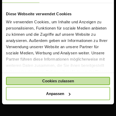
Rabatten auf Apple Produkte. Wir bieten zusätzlich
Informationen, Schulungen und Workshops rund um
das Thema iPad in der Schule an.
Diese Webseite verwendet Cookies
Wir verwenden Cookies, um Inhalte und Anzeigen zu
personalisieren, Funktionen für soziale Medien anbieten
Wichtiger Hinweis
zu können und die Zugriffe auf unsere Website zu
analysieren. Außerdem geben wir Informationen zu Ihrer
Die auf TeacherStore.de gezeigten Preise beinhalten
Verwendung unserer Website an unsere Partner für
bereits spezielle Rabatte für Lehrer und Schulen
.
soziale Medien, Werbung und Analysen weiter. Unsere
Für den Einkauf im TeacherStore.de benötigen Sie einen
Partner führen diese Informationen möglicherweise mit
aktuellen Nachweis über Ihre Lehrtätigkeit an einer
weiteren Daten zusammen, die Sie ihnen bereitgestellt
anerkannten Bildungseinrichtung.
haben oder die sie im Rahmen Ihrer Nutzung der Dienste
Die Ware wird erst bestellt und geliefert, sobald Ihre
gesammelt haben.
Zahlung bei uns eingegangen ist und uns Ihr Nachweis
Cookies zulassen
über Ihre Lehrtätigkeit vorliegt.
Anpassen